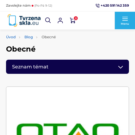
+420 591 142 359
Zavolejte nám
(Po-Pá 9-12)
0
Menu
Úvod
Blog
Obecné
Obecné
Seznam témat