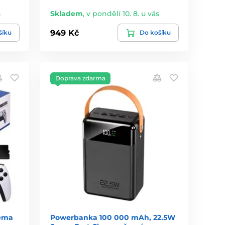
s
Skladem
,
v pondělí 10. 8. u vás
949 Kč
šíku
Do košíku
Doprava zdarma
věma
Powerbanka 100 000 mAh, 22.5W