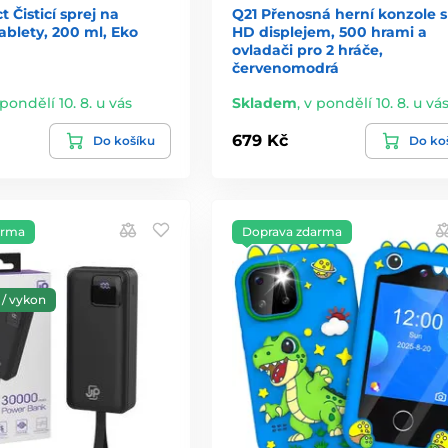
 Čisticí sprej na
Q21 Přenosná herní konzole s 
tablety, 200 ml, Eko
HD displejem, 500 hrami a
ovladači pro 2 hráče,
červenomodrá
 pondělí 10. 8. u vás
Skladem
,
v pondělí 10. 8. u vá
679 Kč
Do košíku
Do ko
arma
Doprava zdarma
/ vykon