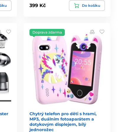
399 Kč
šíku
Do košíku
Doprava zdarma
ster
Chytrý telefon pro děti s hrami,
MP3, duálním fotoaparátem a
dotykovým displejem, bílý
jednorožec