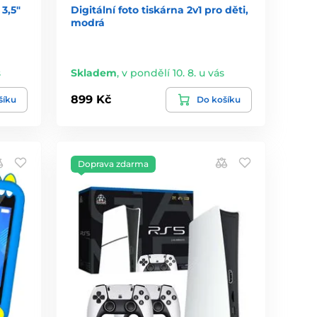
3,5"
Digitální foto tiskárna 2v1 pro děti,
modrá
s
Skladem
,
v pondělí 10. 8. u vás
899 Kč
šíku
Do košíku
Doprava zdarma