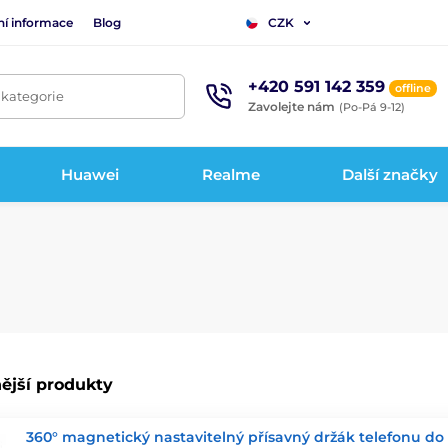
ní informace
Blog
CZK
+420 591 142 359
offline
 kategorie
Zavolejte nám
(Po-Pá 9-12)
Huawei
Realme
Další značky
ější produkty
360° magnetický nastavitelný přísavný držák telefonu do 