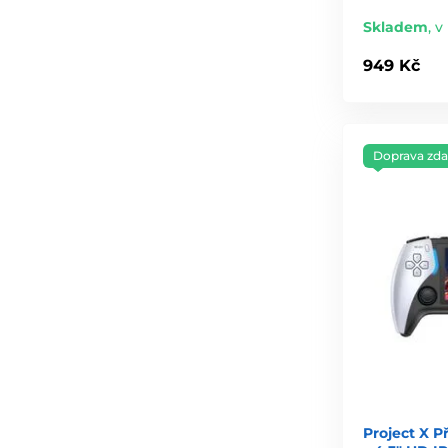
Skladem
,
v
949 Kč
Doprava zd
Project X P