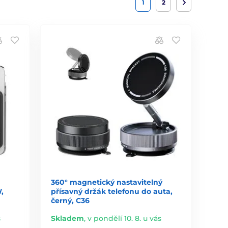
1
2
360° magnetický nastavitelný
,
přísavný držák telefonu do auta,
černý, C36
s
Skladem
,
v pondělí 10. 8. u vás