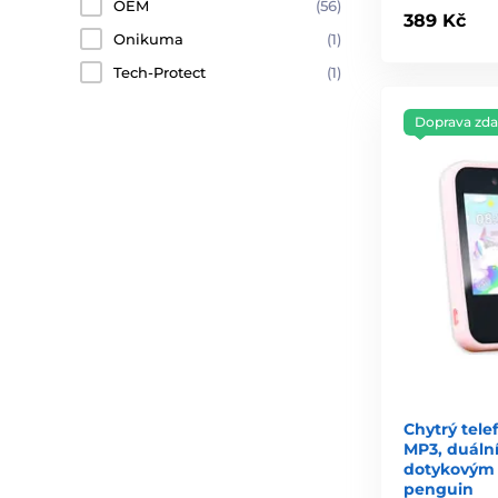
OEM
(56)
389 Kč
Onikuma
(1)
Tech-Protect
(1)
Doprava zd
Chytrý tele
MP3, duáln
dotykovým 
penguin