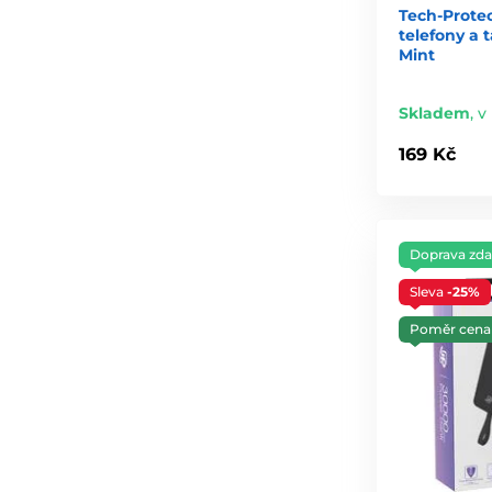
Tech-Protect
telefony a 
Mint
Skladem
,
v
169 Kč
Doprava zd
Sleva
-25%
Poměr cena 