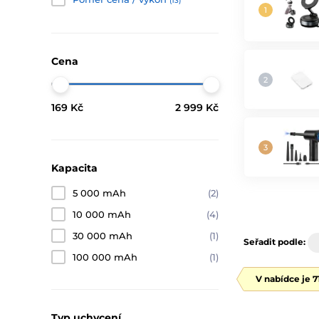
(13)
Cena
169 Kč
2 999 Kč
Kapacita
5 000 mAh
(2)
10 000 mAh
(4)
30 000 mAh
(1)
Seřadit podle:
100 000 mAh
(1)
V nabídce je 
Typ uchycení