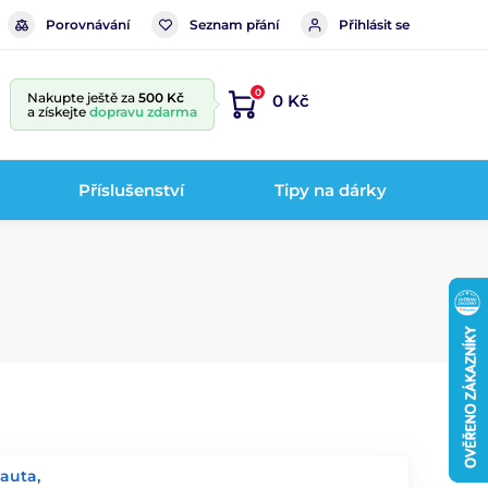
Porovnávání
Seznam přání
Přihlásit se
0
Nakupte ještě za
500 Kč
0 Kč
a získejte
dopravu zdarma
Příslušenství
Tipy na dárky
auta,