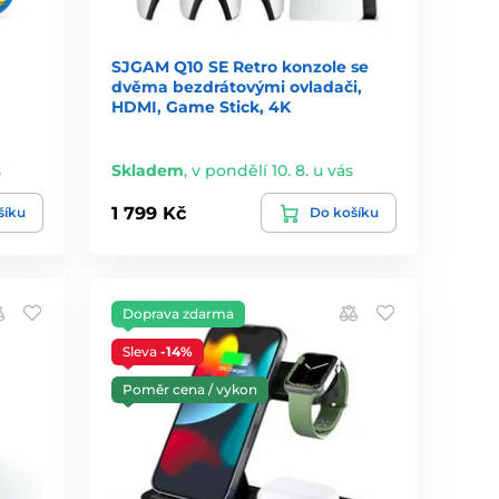
SJGAM Q10 SE Retro konzole se
dvěma bezdrátovými ovladači,
HDMI, Game Stick, 4K
s
Skladem
,
v pondělí 10. 8. u vás
1 799 Kč
šíku
Do košíku
Doprava zdarma
Sleva
-14%
Poměr cena / vykon