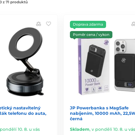
 z 71 produktů
Doprava zdarma
Poměr cena / vykon
tický nastavitelný
JP Powerbanka s MagSafe
žák telefonu do auta,
nabíjením, 10000 mAh, 22,5W
černá
 pondělí 10. 8. u vás
Skladem
,
v pondělí 10. 8. u vá