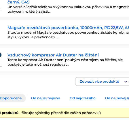
černý, C45
Univerzální držák telefonu s výkonnou vakuovou přísavkou a magnet
uchycením, který zajistí…
Magsafe bezdrátová powerbanka, 10000mAh, PD22,5W, AB
S touto moderní MagSafe bezdrátovou powerbankou získáte kombina
stylu, výkonu a praktičnosti,…
Vzduchový kompresor Air Duster na čištění
Tento kompresor Air Duster není pouhým nástrojem na čištění, ale
poskytuje také možnost regulovat…
Zobrazit více produktů
Doporučené
Od nejlevnějšího
Od nejdražšího
Od nejnovějš
71 produktů
- filtrujte výsledky přesně dle Vašich požadavků.