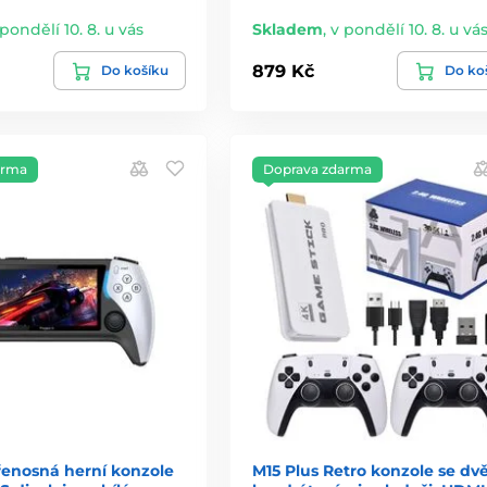
 pondělí 10. 8. u vás
Skladem
,
v pondělí 10. 8. u vá
879 Kč
Do košíku
Do ko
arma
Doprava zdarma
řenosná herní konzole
M15 Plus Retro konzole se d