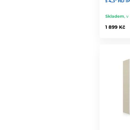
s 4,3" HD IP
Skladem
,
v
1 899 Kč