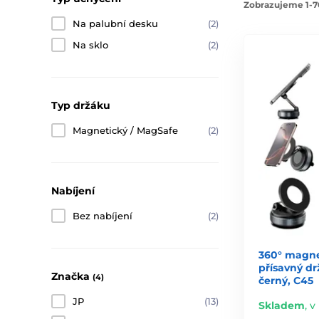
Zobrazujeme 1-70
Na palubní desku
(2)
Na sklo
(2)
Typ držáku
Magnetický / MagSafe
(2)
Nabíjení
Bez nabíjení
(2)
360° magne
přísavný dr
Značka
(4)
černý, C45
JP
(13)
Skladem
,
v