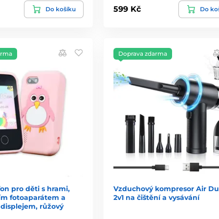
599 Kč
Do košíku
Do ko
arma
Doprava zdarma
fon pro děti s hrami,
Vzduchový kompresor Air Du
ím fotoaparátem a
2v1 na čištění a vysávání
displejem, růžový