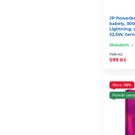
JP Powerba
kabely, 30
Lightning, 
22,5W, čer
Skladem
,
v
799 Kč
599 Kč
Sleva
-10%
Poměr cena 