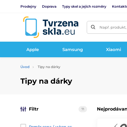
Prodejny
Doprava
Typy skel a jejich rozměry
Kontakt
Např. produkt,
Apple
Samsung
Xiaomi
Úvod
Tipy na dárky
Tipy na dárky
Filtr
Nejprodávan
71
Poměr cena / vykon