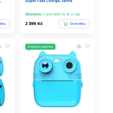
,
Super Fast Charge, černá
s
Skladem
,
v pondělí 10. 8. u vás
2 399 Kč
šíku
Do košíku
Doprava zdarma