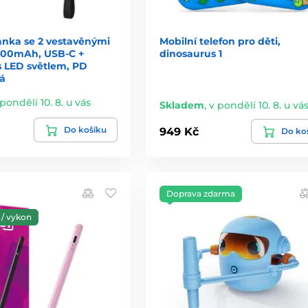
nka se 2 vestavěnými
Mobilní telefon pro děti,
000mAh, USB-C +
dinosaurus 1
s LED světlem, PD
ná
 pondělí 10. 8. u vás
Skladem
,
v pondělí 10. 8. u vá
Do košíku
949 Kč
Do ko
Doprava zdarma
/ vykon