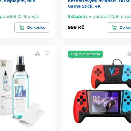
S displejem, bílá
bezdrátovými ovladači, HDMI
Game Stick, 4K
 pondělí 10. 8. u vás
Skladem
,
v pondělí 10. 8. u vá
999 Kč
Do košíku
Do ko
Doprava zdarma