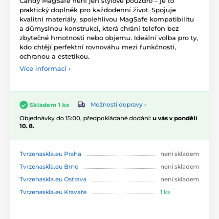
Candy MagSafe není jen stylové pouzdro – je to
praktický doplněk pro každodenní život. Spojuje
kvalitní materiály, spolehlivou MagSafe kompatibilitu
a důmyslnou konstrukci, která chrání telefon bez
zbytečné hmotnosti nebo objemu. Ideální volba pro ty,
kdo chtějí perfektní rovnováhu mezi funkčností,
ochranou a estetikou.
Více informací ›
Možnosti dopravy ›
Skladem 1 ks
Objednávky do 15:00, předpokládané dodání:
u vás v pondělí
10. 8.
Tvrzenaskla.eu Praha
není skladem
Tvrzenaskla.eu Brno
není skladem
Tvrzenaskla.eu Ostrava
není skladem
Tvrzenaskla.eu Kravaře
1 ks