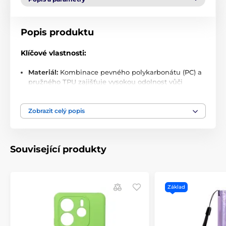
Popis produktu
Klíčové vlastnosti:
Materiál:
Kombinace pevného polykarbonátu (PC) a
pružného TPU zajišťuje vysokou odolnost vůči
nárazům a opotřebení.
MagSafe kompatibilita:
Integrovaný magnetický
Zobrazit celý popis
kroužek s neodymovými magnety pro silné a přesné
uchycení MagSafe příslušenství.
Štíhlý profil:
Pouzdro poskytuje ochranu bez
Související produkty
zbytečného zvětšení objemu nebo hmotnosti
zařízení.
Vyztužené rohy:
Mikrostruktury v rozích
minimalizují přenos nárazů a chrání tělo telefonu
Základ
před mechanickým poškozením.
Bez kompromisů:
Žádné kosmetické ani funkční
poškození – pouzdro je navrženo s důrazem na