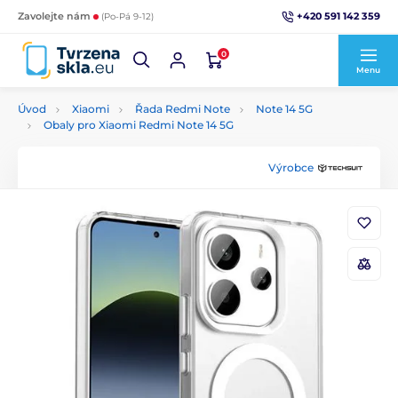
+420 591 142 359
Zavolejte nám
(Po-Pá 9-12)
0
Menu
Úvod
Xiaomi
Řada Redmi Note
Note 14 5G
Obaly pro Xiaomi Redmi Note 14 5G
Výrobce