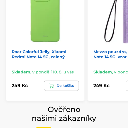
detail a dlouhodobé používání.
Roar Colorful Jelly, Xiaomi
Mezzo pouzdro,
Redmi Note 14 5G, zelený
Note 14 5G, vzor 
Skladem
,
v pondělí 10. 8. u vás
Skladem
,
v pondě
249 Kč
249 Kč
Do košíku
Ověřeno
našimi zákazníky