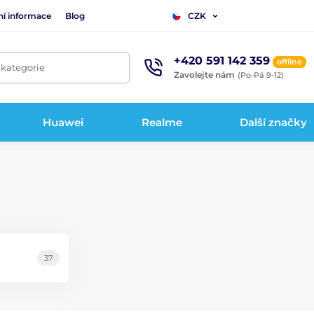
ní informace
Blog
CZK
+420 591 142 359
offline
 kategorie
Zavolejte nám
(Po-Pá 9-12)
Huawei
Realme
Další značky
37