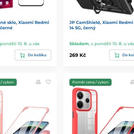
ené sklo, Xiaomi Redmi
JP CamShield, Xiaomi Redmi
 černé
14 5G, černý
 pondělí 10. 8. u vás
Skladem
,
v pondělí 10. 8. u vá
269 Kč
Do košíku
Do ko
/ vykon
Poměr cena / vykon