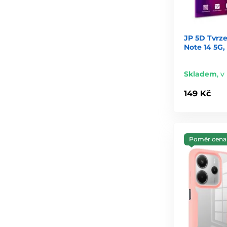
JP 5D Tvrz
Note 14 5G,
Skladem
,
v
149 Kč
Poměr cena 