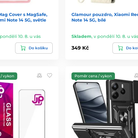
Mag Cover s MagSafe,
Glamour pouzdro, Xiaomi Re
i Note 14 5G, světle
Note 14 5G, bílé
 pondělí 10. 8. u vás
Skladem
,
v pondělí 10. 8. u vá
349 Kč
Do košíku
Do ko
/ vykon
Poměr cena / vykon