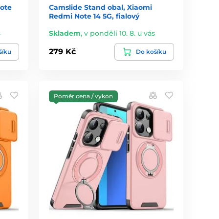
ote
Camslide Stand obal, Xiaomi
Redmi Note 14 5G, fialový
s
Skladem
,
v pondělí 10. 8. u vás
279 Kč
šíku
Do košíku
Poměr cena / vykon