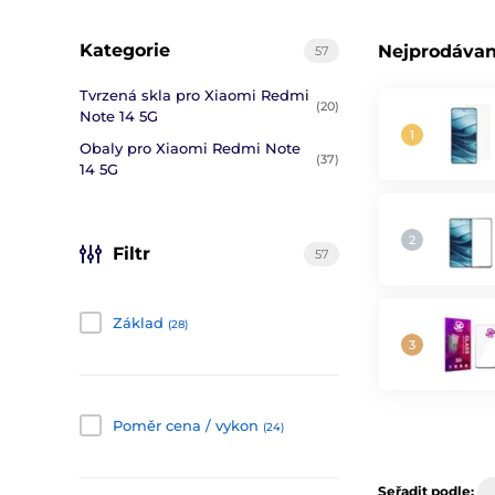
Kategorie
Nejprodávan
57
Tvrzená skla pro Xiaomi Redmi
(20)
Note 14 5G
Obaly pro Xiaomi Redmi Note
(37)
14 5G
Filtr
57
Základ
(28)
Poměr cena / vykon
(24)
Seřadit podle: