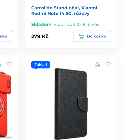
Camslide Stand obal, Xiaomi
Redmi Note 14 5G, růžový
s
Skladem
,
v pondělí 10. 8. u vás
279 Kč
šíku
Do košíku
Základ