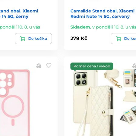
tand obal, Xiaomi
Camslide Stand obal, Xiaomi
 14 5G, černý
Redmi Note 14 5G, červený
 pondělí 10. 8. u vás
Skladem
,
v pondělí 10. 8. u vá
279 Kč
Do košíku
Do ko
Poměr cena / vykon