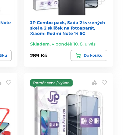
 Note
JP Combo pack, Sada 2 tvrzených
skel a 2 sklíček na fotoaparát,
Xiaomi Redmi Note 14 5G
s
Skladem
,
v pondělí 10. 8. u vás
289 Kč
šíku
Do košíku
Poměr cena / vykon