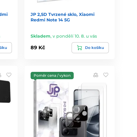
dmi
JP 2,5D Tvrzené sklo, Xiaomi
Redmi Note 14 5G
s
Skladem
,
v pondělí 10. 8. u vás
89 Kč
šíku
Do košíku
Poměr cena / vykon