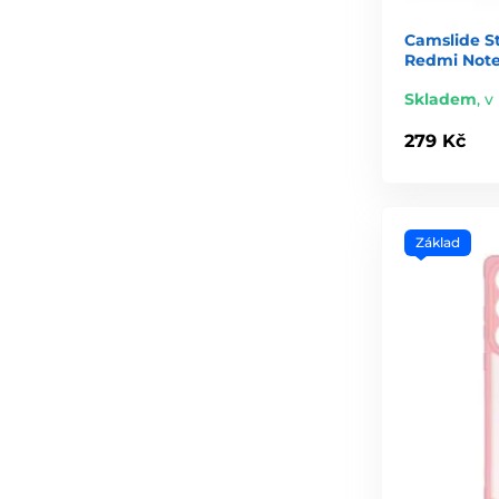
Camslide S
Redmi Note
Skladem
,
v
279 Kč
Základ