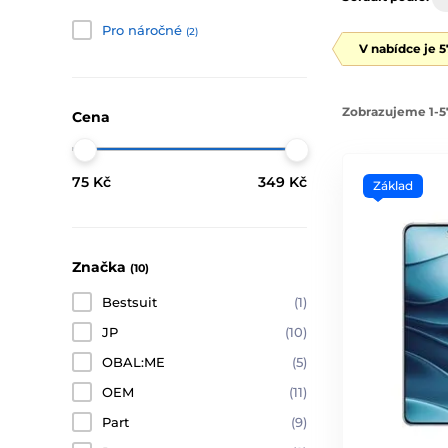
Pro náročné
(2)
V nabídce je 
Zobrazujeme 1-5
Cena
75 Kč
349 Kč
Základ
Značka
(10)
Bestsuit
(1)
JP
(10)
OBAL:ME
(5)
OEM
(11)
Part
(9)