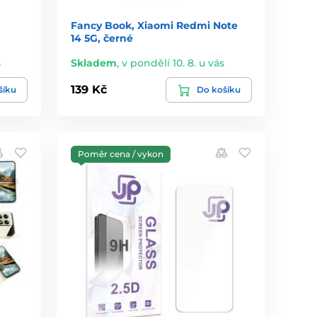
Fancy Book, Xiaomi Redmi Note
14 5G, černé
s
Skladem
,
v pondělí 10. 8. u vás
139 Kč
šíku
Do košíku
Poměr cena / vykon