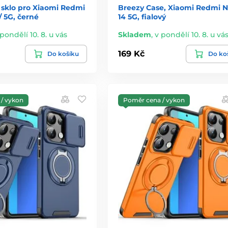
 sklo pro Xiaomi Redmi
Breezy Case, Xiaomi Redmi N
/ 5G, černé
14 5G, fialový
 pondělí 10. 8. u vás
Skladem
,
v pondělí 10. 8. u vá
169 Kč
Do košíku
Do ko
/ vykon
Poměr cena / vykon