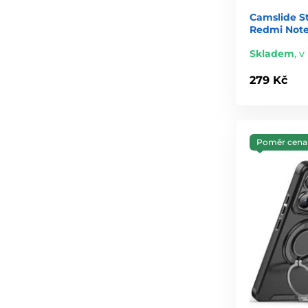
Camslide S
Redmi Note
Skladem
,
v
279 Kč
Poměr cena 