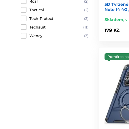
Roar
(2)
5D Tvrzené
Note 14 4G 
Tactical
(2)
Tech-Protect
(2)
Skladem
,
v
Techsuit
(11)
179 Kč
Wency
(3)
Poměr cena 