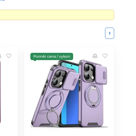
1
Poměr cena / vykon