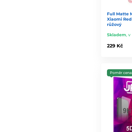
Full Matte 
Xiaomi Redm
růžový
Skladem
,
v
229 Kč
Poměr cena 