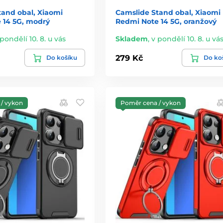
tand obal, Xiaomi
Camslide Stand obal, Xiaomi
 14 5G, modrý
Redmi Note 14 5G, oranžový
 pondělí 10. 8. u vás
Skladem
,
v pondělí 10. 8. u vá
279 Kč
Do košíku
Do ko
/ vykon
Poměr cena / vykon