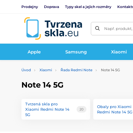
Prodejny
Doprava
Typy skel a jejich rozměry
Kontakt
Např. produkt,
Apple
Samsung
Xiaomi
Úvod
Xiaomi
Řada Redmi Note
Note 14 5G
Note 14 5G
Tvrzená skla pro
Obaly pro Xiaomi
Xiaomi Redmi Note 14
20
Redmi Note 14 5G
5G