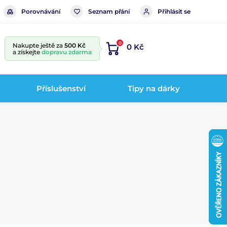
Porovnávání
Seznam přání
Přihlásit se
0
Nakupte ještě za
500 Kč
0 Kč
a získejte
dopravu zdarma
Příslušenství
Tipy na dárky