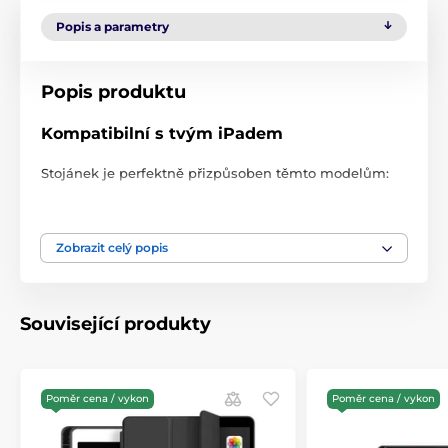
Popis a parametry
Popis produktu
Kompatibilní s tvým iPadem
Stojánek je perfektně přizpůsoben těmto modelům:
iPad Pro 11″
(1. až 4. generace – 2018, 2020, 2021,
2022)
Zobrazit celý popis
iPad Air 10,9″
(4. a 5. generace – 2020, 2022)
Díky preciznímu zpracování drží iPad pevně a
bezpečně na svém místě. Před koupí si jen ověř svůj
Související produkty
model, aby byl výsledek dokonalý.
Silná magnetická síla pro maximální
jistotu
Poměr cena / vykon
Poměr cena / vykon
Uvnitř stojánku je
až 68 silných magnetů
, které