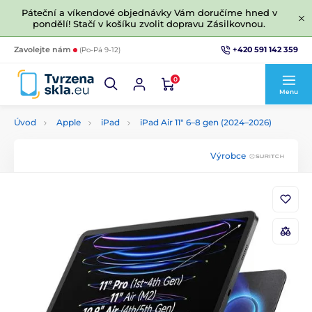
Páteční a víkendové objednávky Vám doručíme hned v
pondělí! Stačí v košíku zvolit dopravu Zásilkovnou.
+420 591 142 359
Zavolejte nám
(Po-Pá 9-12)
0
Menu
Úvod
Apple
iPad
iPad Air 11" 6–8 gen (2024–2026)
Výrobce