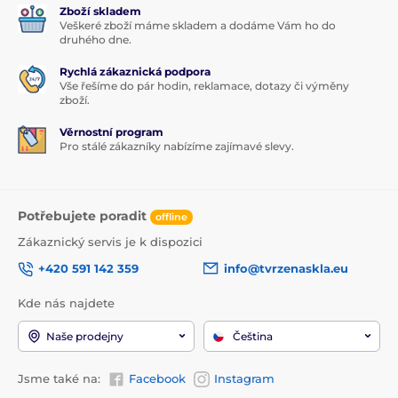
Zboží skladem
iPad Pro 11 2024 / 2025
Veškeré zboží máme skladem a dodáme Vám ho do
druhého dne.
Rychlá zákaznická podpora
Vše řešíme do pár hodin, reklamace, dotazy či výměny
zboží.
Věrnostní program
Pro stálé zákazníky nabízíme zajímavé slevy.
Potřebujete poradit
offline
Zákaznický servis je k dispozici
+420 591 142 359
info@tvrzenaskla.eu
Kde nás najdete
Naše prodejny
Čeština
Jsme také na:
Facebook
Instagram