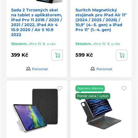
Sada 2 Tvrzených skel
Suritch Magnetický
na tablet s aplikátorem,
stojánek pro iPad Air 11″
iPad Pro 11 2018 / 2020 /
(2024 / 2025 / 2026) /
2021 / 2022, iPad Air 4
10,9″ (4.–5. gen) a iPad
10.9 2020 / Air 5 10.9
Pro 11″ (1.–4. gen)
2022
Skladem
,
zítra 10. 8. u vás
Skladem
,
zítra 10. 8. u vás
399 Kč
599 Kč
Porovnat
Porovnat
Doprava zdarma
Poměr cena / vykon