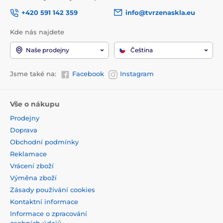
+420 591 142 359
info@tvrzenaskla.eu
Kde nás najdete
Naše prodejny
Čeština
Jsme také na:
Facebook
Instagram
Vše o nákupu
Prodejny
Doprava
Obchodní podmínky
Reklamace
Vrácení zboží
Výměna zboží
Zásady používání cookies
Kontaktní informace
Informace o zpracování
osobních údajů