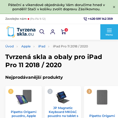
Páteční a víkendové objednávky Vám doručíme hned v
pondělí! Stačí v košíku zvolit dopravu Zásilkovnou.
+420 591 142 359
Zavolejte nám
(Po-Pá 9-12)
0
Menu
Úvod
Apple
iPad
iPad Pro 11 2018 / 2020
Tvrzená skla a obaly pro iPad
Pro 11 2018 / 2020
Nejprodávanější produkty
JP Magnetic
Pipetto Origami
Keyboard MK04C
pouzdro, Apple
Pipetto Origami
pouzdro na tablet s