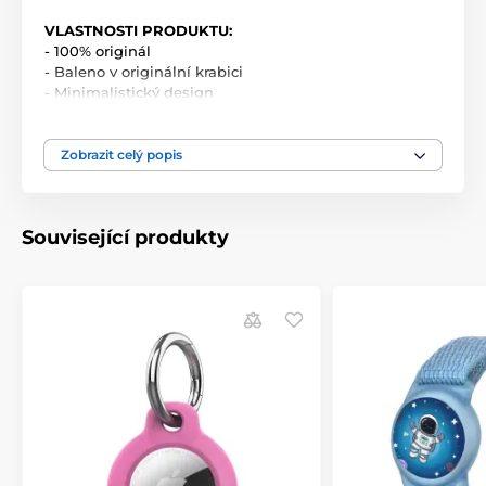
VLASTNOSTI PRODUKTU:
- 100% originál
- Baleno v originální krabici
- Minimalistický design
- Sportovní a elegantní design
- Skvěle padne
Zobrazit celý popis
SADA OBSAHUJE:
1x přívěšek na AirTag
Související produkty