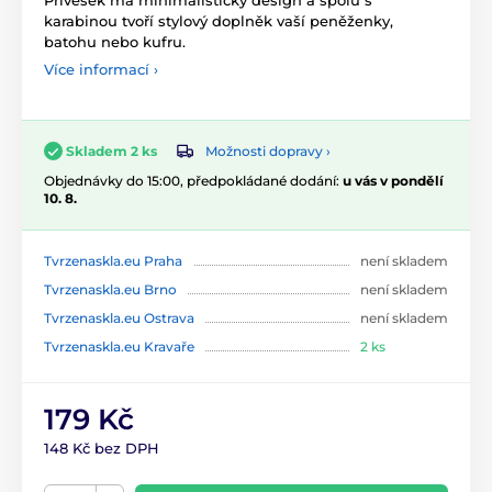
Přívěšek má minimalistický design a spolu s
karabinou tvoří stylový doplněk vaší peněženky,
batohu nebo kufru.
Více informací ›
Možnosti dopravy ›
Skladem 2 ks
Objednávky do 15:00, předpokládané dodání:
u vás v pondělí
10. 8.
Tvrzenaskla.eu Praha
není skladem
Tvrzenaskla.eu Brno
není skladem
Tvrzenaskla.eu Ostrava
není skladem
Tvrzenaskla.eu Kravaře
2 ks
179 Kč
148 Kč bez DPH