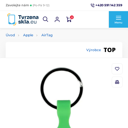
+420 591 142 359
Zavolejte nám
(Po-Pá 9-12)
0
Menu
Úvod
Apple
AirTag
Výrobce