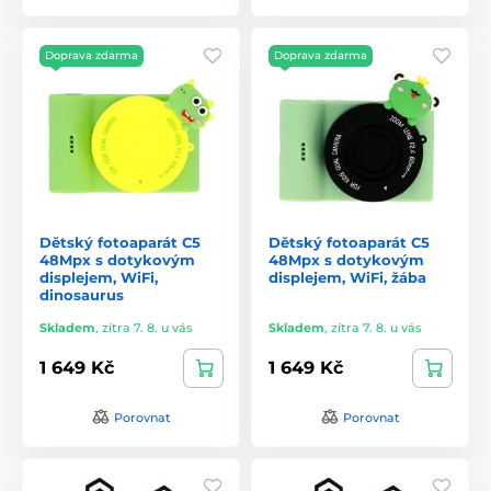
Doprava zdarma
Doprava zdarma
Dětský fotoaparát C5
Dětský fotoaparát C5
48Mpx s dotykovým
48Mpx s dotykovým
displejem, WiFi,
displejem, WiFi, žába
dinosaurus
Skladem
,
zítra 7. 8. u vás
Skladem
,
zítra 7. 8. u vás
1 649 Kč
1 649 Kč
Porovnat
Porovnat