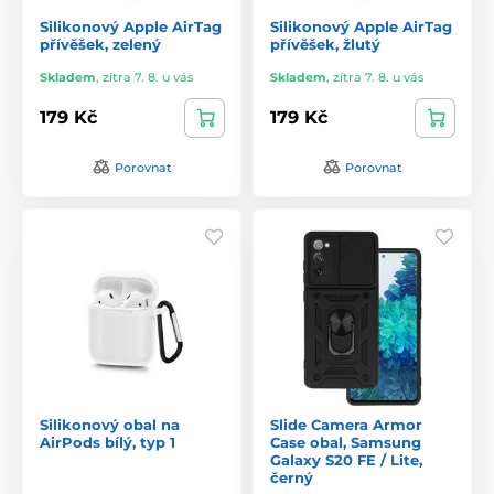
Silikonový Apple AirTag
Silikonový Apple AirTag
přívěšek, zelený
přívěšek, žlutý
Skladem
,
zítra 7. 8. u vás
Skladem
,
zítra 7. 8. u vás
179 Kč
179 Kč
Porovnat
Porovnat
Silikonový obal na
Slide Camera Armor
AirPods bílý, typ 1
Case obal, Samsung
Galaxy S20 FE / Lite,
černý