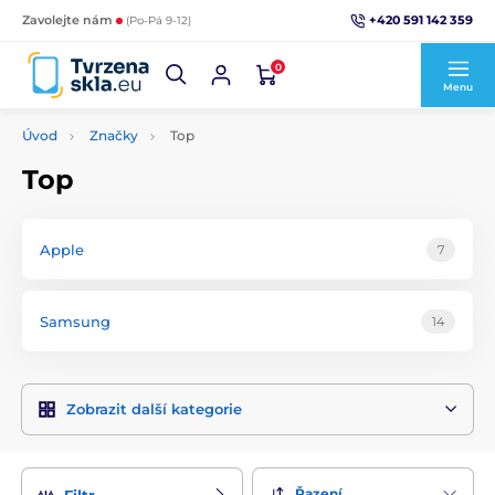
+420 591 142 359
Zavolejte nám
(Po-Pá 9-12)
0
Menu
Úvod
Značky
Top
Top
Apple
7
Samsung
14
Zobrazit další kategorie
Řazení
Filtr