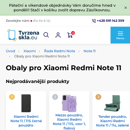
Páteční a víkendové objednávky Vám doručíme hned v
pondělí! Stačí v košíku zvolit dopravu Zásilkovnou.
+420 591 142 359
Zavolejte nám
(Po-Pá 9-12)
0
Menu
Úvod
Xiaomi
Řada Redmi Note
Note 11
Obaly pro Xiaomi Redmi Note 11
Obaly pro Xiaomi Redmi Note 11
Nejprodávanější produkty
Mezzo pouzdro,
Xiaomi Redmi
Tender pouzdro,
Xiaomi Redmi
Note 11 / 11S černé
Xiaomi Redmi
Note 11 / 11S, vzor 1,
pouzdro
Note 11 / 11s, zelené
fialový