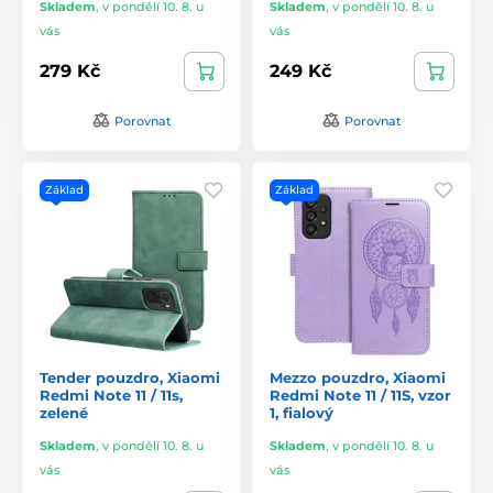
Skladem
,
v pondělí 10. 8. u
Skladem
,
v pondělí 10. 8. u
vás
vás
279 Kč
249 Kč
Porovnat
Porovnat
Základ
Základ
Tender pouzdro, Xiaomi
Mezzo pouzdro, Xiaomi
Redmi Note 11 / 11s,
Redmi Note 11 / 11S, vzor
zelené
1, fialový
Skladem
,
v pondělí 10. 8. u
Skladem
,
v pondělí 10. 8. u
vás
vás