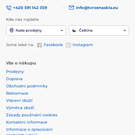
+420 591 142 359
info@tvrzenaskla.eu
Kde nás najdete
Naše prodejny
Čeština
Jsme také na:
Facebook
Instagram
Vše o nákupu
Prodejny
Doprava
Obchodní podmínky
Reklamace
Vrácení zboží
Výměna zboží
Zásady používání cookies
Kontaktní informace
Informace o zpracování
osobních údajů