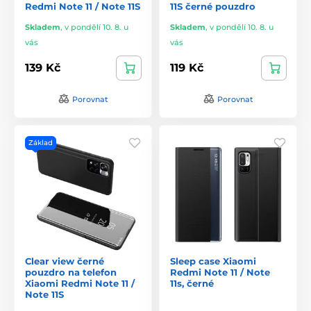
Redmi Note 11 / Note 11S
11S černé pouzdro
Skladem
,
v pondělí 10. 8. u
Skladem
,
v pondělí 10. 8. u
vás
vás
139 Kč
119 Kč
Porovnat
Porovnat
Základ
Clear view černé
Sleep case Xiaomi
pouzdro na telefon
Redmi Note 11 / Note
Xiaomi Redmi Note 11 /
11s, černé
Note 11S