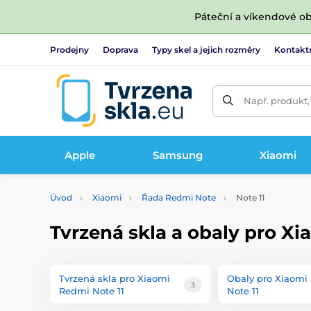
Páteční a víkendové ob
Prodejny
Doprava
Typy skel a jejich rozměry
Kontakt
Např. produkt,
Apple
Samsung
Xiaomi
Úvod
Xiaomi
Řada Redmi Note
Note 11
Tvrzená skla a obaly pro Xi
Tvrzená skla pro Xiaomi
Obaly pro Xiaomi
3
Redmi Note 11
Note 11