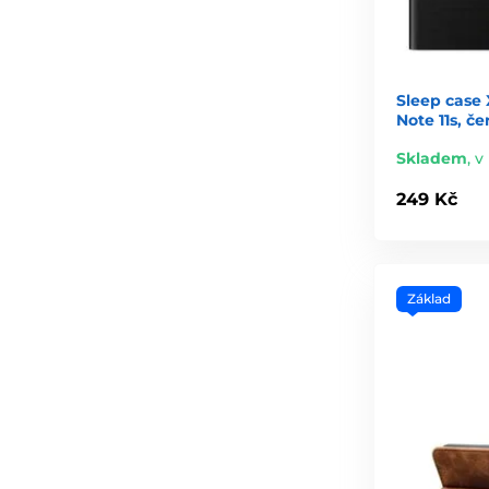
Sleep case 
Note 11s, če
Skladem
,
v
249 Kč
Základ