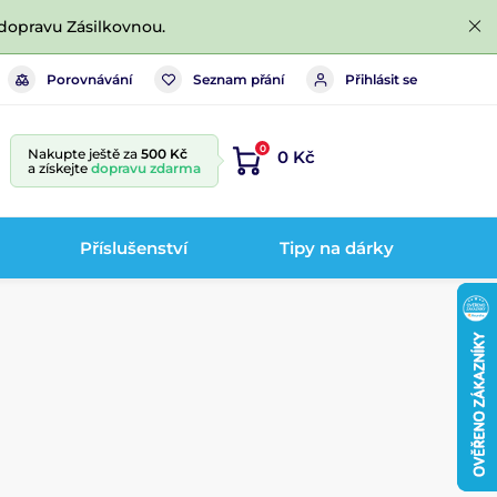
dopravu Zásilkovnou.
Porovnávání
Seznam přání
Přihlásit se
0
Nakupte ještě za
500 Kč
0 Kč
a získejte
dopravu zdarma
Příslušenství
Tipy na dárky