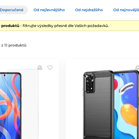
Doporučené
Od nejlevnějšího
Od nejdražšího
Od nejnovějš
1 produktů
- filtrujte výsledky přesně dle Vašich požadavků.
 z 11 produktů