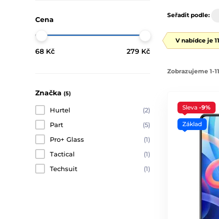
Seřadit podle:
Cena
V nabídce je 1
68 Kč
279 Kč
Zobrazujeme 1-11
Značka
(5)
Sleva
-9%
Hurtel
(2)
Základ
Part
(5)
Pro+ Glass
(1)
Tactical
(1)
Techsuit
(1)