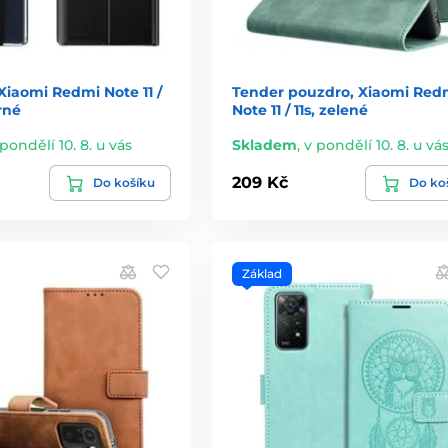
Xiaomi Redmi Note 11 /
Tender pouzdro, Xiaomi Red
rné
Note 11 / 11s, zelené
 pondělí 10. 8. u vás
Skladem
,
v pondělí 10. 8. u vá
209 Kč
Do košíku
Do ko
Základ