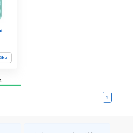
i
s
šíku
1.
1