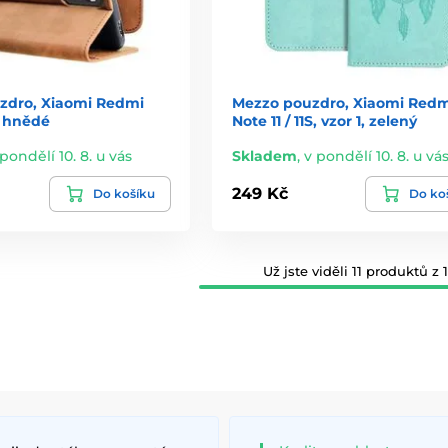
zdro, Xiaomi Redmi
Mezzo pouzdro, Xiaomi Redm
s, hnědé
Note 11 / 11S, vzor 1, zelený
 pondělí 10. 8. u vás
Skladem
,
v pondělí 10. 8. u vá
249 Kč
Do košíku
Do ko
Už jste viděli 11 produktů z 1