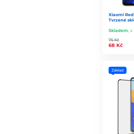
Xiaomi Redmi
Tvrzené skl
Skladem
,
v
75 Kč
68 Kč
Základ