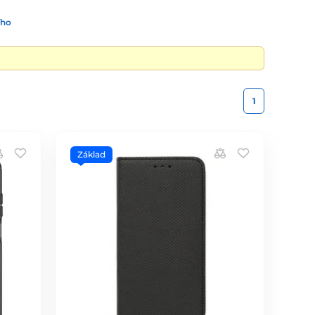
ího
1
Základ