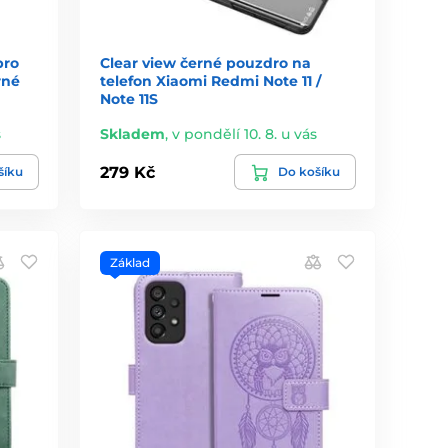
pro
Clear view černé pouzdro na
rné
telefon Xiaomi Redmi Note 11 /
Note 11S
s
Skladem
,
v pondělí 10. 8. u vás
279 Kč
šíku
Do košíku
Základ