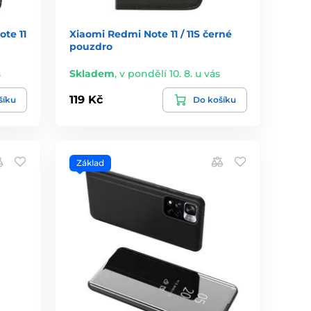
te 11
Xiaomi Redmi Note 11 / 11S černé
pouzdro
s
Skladem
,
v pondělí 10. 8. u vás
119 Kč
šíku
Do košíku
Základ