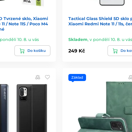
1D Tvrzené sklo, Xiaomi
Tactical Glass Shield 5D sklo 
11 / Note 11S / Poco M4
Xiaomi Redmi Note 11 / 11s, če
né
 pondělí 10. 8. u vás
Skladem
,
v pondělí 10. 8. u vá
249 Kč
Do košíku
Do ko
Základ