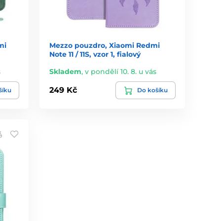
mi
Mezzo pouzdro, Xiaomi Redmi
Note 11 / 11S, vzor 1, fialový
s
Skladem
,
v pondělí 10. 8. u vás
249 Kč
šíku
Do košíku