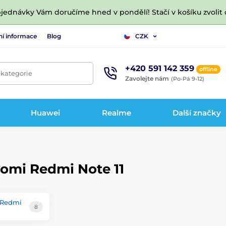
jednávky Vám doručíme hned v pondělí! Stačí v košíku zvolit 
ní informace
Blog
CZK
+420 591 142 359
offline
 kategorie
Zavolejte nám
(Po-Pá 9-12)
Huawei
Realme
Další značky
aomi Redmi Note 11
 Redmi
8