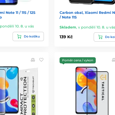
 Note 11 / 11S / 12S
Carbon obal, Xiaomi Redmi No
o
/ Note 11S
 pondělí 10. 8. u vás
Skladem
,
v pondělí 10. 8. u vá
Do košíku
139 Kč
Do ko
Poměr cena / vykon