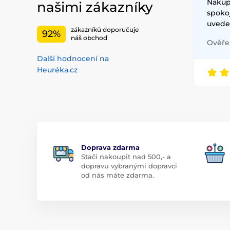
Nakupu
našimi zákazníky
spoko
uvede
zákazníků doporučuje
92%
náš obchod
Ověřen
Další hodnocení na
Heuréka.cz
Doprava zdarma
Stačí nakoupit nad 500,- a
dopravu vybranými dopravci
od nás máte zdarma.