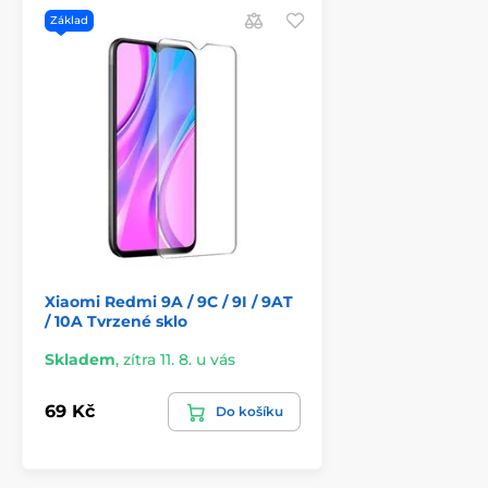
Základ
Xiaomi Redmi 9A / 9C / 9I / 9AT
/ 10A Tvrzené sklo
Skladem
,
zítra 11. 8. u vás
69 Kč
Do košíku