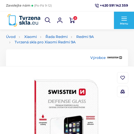
+420 591 142 359
Zavolejte nám
(Po-Pá 9-12)
0
Menu
Úvod
Xiaomi
Řada Redmi
Redmi 9A
Tvrzená skla pro Xiaomi Redmi 9A
Výrobce