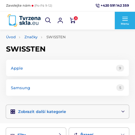
+420 591 142 359
Zavolejte nám
(Po-Pá 9-12)
0
Menu
Úvod
Značky
SWISSTEN
SWISSTEN
Apple
9
Samsung
5
Zobrazit další kategorie
Řazení
Filtr