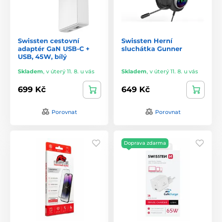
Swissten cestovní
Swissten Herní
adaptér GaN USB-C +
sluchátka Gunner
USB, 45W, bílý
Skladem
,
v úterý 11. 8. u vás
Skladem
,
v úterý 11. 8. u vás
699 Kč
649 Kč
Porovnat
Porovnat
Doprava zdarma