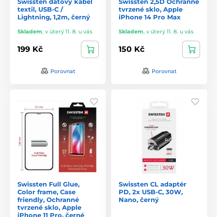
Swissten datový kabel
Swissten 2,5D Ochranné
textil, USB-C /
tvrzené sklo, Apple
Lightning, 1,2m, černý
iPhone 14 Pro Max
Skladem
,
v úterý 11. 8. u vás
Skladem
,
v úterý 11. 8. u vás
199 Kč
150 Kč
Porovnat
Porovnat
Swissten Full Glue,
Swissten CL adaptér
Color frame, Case
PD, 2x USB-C, 30W,
friendly, Ochranné
Nano, černý
tvrzené sklo, Apple
iPhone 11 Pro, černé