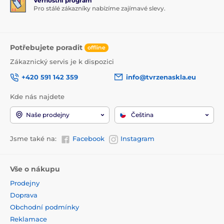
Věrnostní program
Pro stálé zákazníky nabízíme zajímavé slevy.
Potřebujete poradit
offline
Zákaznický servis je k dispozici
+420 591 142 359
info@tvrzenaskla.eu
Kde nás najdete
Naše prodejny
Čeština
Jsme také na:
Facebook
Instagram
Vše o nákupu
Prodejny
Doprava
Obchodní podmínky
Reklamace