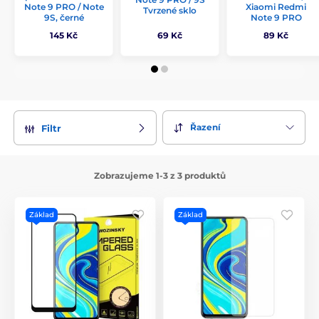
Note 9 PRO / Note
Xiaomi Redmi
Tvrzené sklo
9S, černé
Note 9 PRO
145 Kč
69 Kč
89 Kč
Řazení
Filtr
Zobrazujeme 1-3 z 3 produktů
Základ
Základ