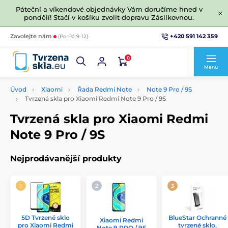
Páteční a víkendové objednávky Vám doručíme hned v
pondělí! Stačí v košíku zvolit dopravu Zásilkovnou.
+420 591 142 359
Zavolejte nám
(Po-Pá 9-12)
0
Menu
Úvod
Xiaomi
Řada Redmi Note
Note 9 Pro / 9S
Tvrzená skla pro Xiaomi Redmi Note 9 Pro / 9S
Tvrzená skla pro Xiaomi Redmi
Note 9 Pro / 9S
Nejprodávanější produkty
5D Tvrzené sklo
BlueStar Ochranné
Xiaomi Redmi
pro Xiaomi Redmi
tvrzené sklo,
Note 9 PRO / 9S