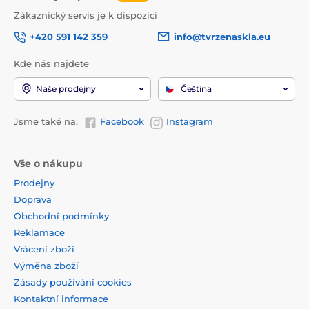
Zákaznický servis je k dispozici
+420 591 142 359
info@tvrzenaskla.eu
Kde nás najdete
Naše prodejny
Čeština
Jsme také na:
Facebook
Instagram
Vše o nákupu
Prodejny
Doprava
Obchodní podmínky
Reklamace
Vrácení zboží
Výměna zboží
Zásady používání cookies
Kontaktní informace