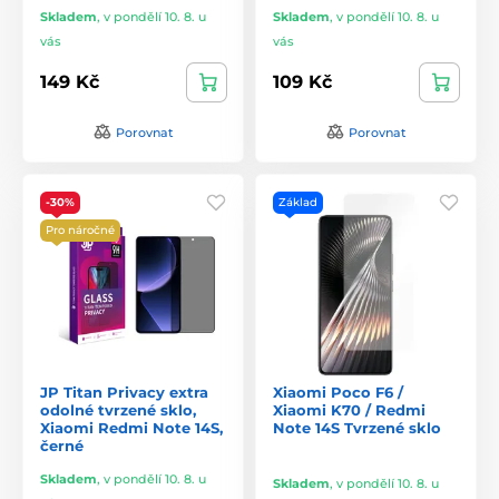
Skladem
,
v pondělí 10. 8. u
Skladem
,
v pondělí 10. 8. u
vás
vás
149 Kč
109 Kč
Porovnat
Porovnat
-30%
Základ
Pro náročné
JP Titan Privacy extra
Xiaomi Poco F6 /
odolné tvrzené sklo,
Xiaomi K70 / Redmi
Xiaomi Redmi Note 14S,
Note 14S Tvrzené sklo
černé
Skladem
,
v pondělí 10. 8. u
Skladem
,
v pondělí 10. 8. u