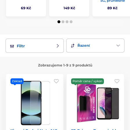
5G, průhledné
69 Kč
149 Kč
89 Kč
Řazení
Filtr
Zobrazujeme 1-9 z 9 produktů
Základ
Poměr cena / vykon