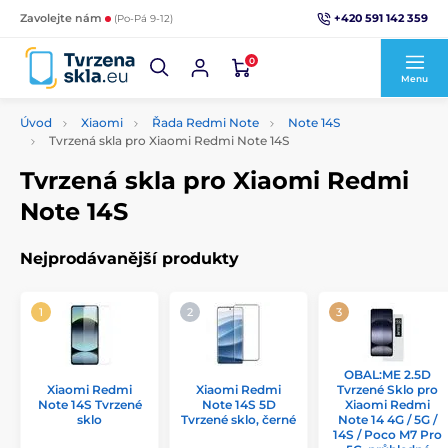
+420 591 142 359
Zavolejte nám
(Po-Pá 9-12)
0
Menu
Úvod
Xiaomi
Řada Redmi Note
Note 14S
Tvrzená skla pro Xiaomi Redmi Note 14S
Tvrzená skla pro Xiaomi Redmi
Note 14S
Nejprodávanější produkty
OBAL:ME 2.5D
Xiaomi Redmi
Xiaomi Redmi
Tvrzené Sklo pro
Note 14S Tvrzené
Note 14S 5D
Xiaomi Redmi
sklo
Tvrzené sklo, černé
Note 14 4G / 5G /
14S / Poco M7 Pro