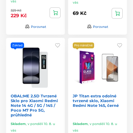
vás
vás
329 Kč
69 Kč
229 Kč
Porovnat
Porovnat
Základ
Pro náročné
OBAL:ME 2.5D Tvrzené
JP Titan extra odolné
Sklo pro Xiaomi Redmi
tvrzené sklo, Xiaomi
Note 14 4G / 5G / 14S /
Redmi Note 14S, černé
Poco M7 Pro 5G,
průhledné
Skladem
,
v pondělí 10. 8. u
Skladem
,
v pondělí 10. 8. u
vás
vás