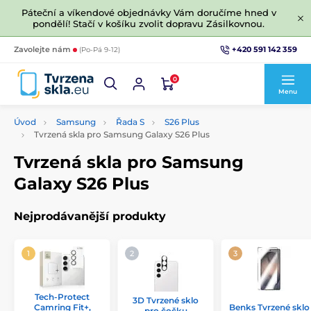
Páteční a víkendové objednávky Vám doručíme hned v
pondělí! Stačí v košíku zvolit dopravu Zásilkovnou.
+420 591 142 359
Zavolejte nám
(Po-Pá 9-12)
0
Menu
Úvod
Samsung
Řada S
S26 Plus
Tvrzená skla pro Samsung Galaxy S26 Plus
Tvrzená skla pro Samsung
Galaxy S26 Plus
Nejprodávanější produkty
Tech-Protect
3D Tvrzené sklo
Camring Fit+,
Benks Tvrzené sklo
pro čočku