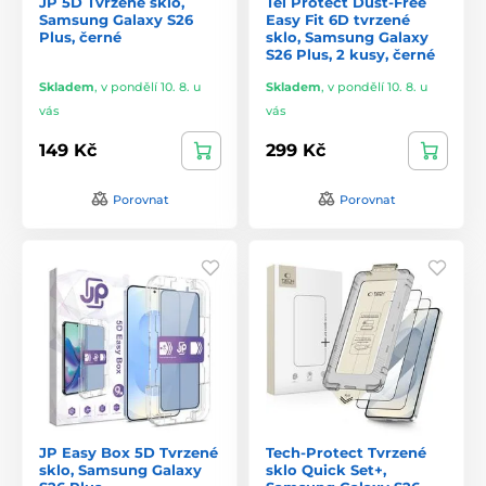
JP 5D Tvrzené sklo,
Tel Protect Dust-Free
Samsung Galaxy S26
Easy Fit 6D tvrzené
Plus, černé
sklo, Samsung Galaxy
S26 Plus, 2 kusy, černé
Skladem
,
v pondělí 10. 8. u
Skladem
,
v pondělí 10. 8. u
vás
vás
149 Kč
299 Kč
Porovnat
Porovnat
JP Easy Box 5D Tvrzené
Tech-Protect Tvrzené
sklo, Samsung Galaxy
sklo Quick Set+,