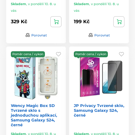
Skladem
,
v pondělí 10. 8. u
Skladem
,
v pondělí 10. 8. u
vás
vás
329 Kč
199 Kč
Porovnat
Porovnat
Poměr cena / vykon
Poměr cena / vykon
Wency Magic Box 5D
JP Privacy Tvrzené sklo,
Tvrzené sklo s
Samsung Galaxy S24,
jednoduchou aplikací,
černé
Samsung Galaxy S24,
černé
Skladem
,
v pondělí 10. 8. u
Skladem
,
v pondělí 10. 8. u