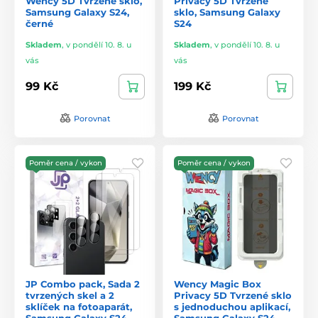
Wency 5D Tvrzené sklo,
Privacy 5D Tvrzené
Samsung Galaxy S24,
sklo, Samsung Galaxy
černé
S24
Skladem
,
v pondělí 10. 8. u
Skladem
,
v pondělí 10. 8. u
vás
vás
99 Kč
199 Kč
Porovnat
Porovnat
Poměr cena / vykon
Poměr cena / vykon
JP Combo pack, Sada 2
Wency Magic Box
tvrzených skel a 2
Privacy 5D Tvrzené sklo
sklíček na fotoaparát,
s jednoduchou aplikací,
Samsung Galaxy S24
Samsung Galaxy S24,