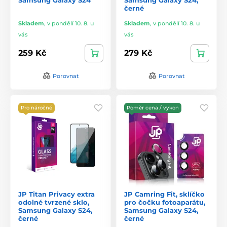
černé
Skladem
,
v pondělí 10. 8. u
Skladem
,
v pondělí 10. 8. u
vás
vás
259 Kč
279 Kč
Porovnat
Porovnat
Pro náročné
Poměr cena / vykon
JP Titan Privacy extra
JP Camring Fit, sklíčko
odolné tvrzené sklo,
pro čočku fotoaparátu,
Samsung Galaxy S24,
Samsung Galaxy S24,
černé
černé