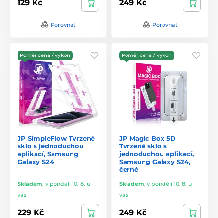
129 Kč
249 Kč
Porovnat
Porovnat
Poměr cena / vykon
Poměr cena / vykon
JP SimpleFlow Tvrzené
JP Magic Box 5D
sklo s jednoduchou
Tvrzené sklo s
aplikací, Samsung
jednoduchou aplikací,
Galaxy S24
Samsung Galaxy S24,
černé
Skladem
,
v pondělí 10. 8. u
Skladem
,
v pondělí 10. 8. u
vás
vás
229 Kč
249 Kč