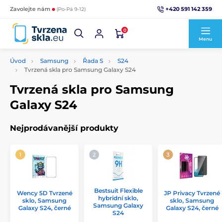
+420 591 142 359
Zavolejte nám
(Po-Pá 9-12)
0
Menu
Úvod
Samsung
Řada S
S24
Tvrzená skla pro Samsung Galaxy S24
Tvrzená skla pro Samsung
Galaxy S24
Nejprodávanější produkty
Bestsuit Flexible
Wency 5D Tvrzené
JP Privacy Tvrzené
hybridní sklo,
sklo, Samsung
sklo, Samsung
Samsung Galaxy
Galaxy S24, černé
Galaxy S24, černé
S24