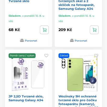
Tvrzené sklo
tvrzených skel a 2
sklíček na fotoaparát,
Samsung Galaxy A34
Skladem
,
v pondělí 10. 8. u
Skladem
,
v pondělí 10. 8. u
vás
vás
68 Kč
209 Kč
Porovnat
Porovnat
Poměr cena / vykon
Základ
JP 2,5D Tvrzené sklo,
Wozinsky 9H ochranné
Samsung Galaxy A34
tvrzené sklo pro čočku
fotoaparátu (kamery),