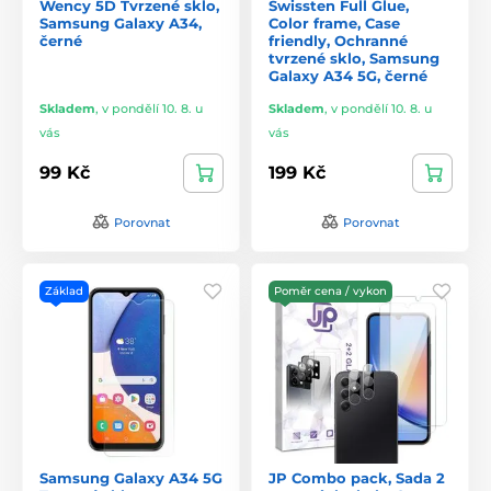
Wency 5D Tvrzené sklo,
Swissten Full Glue,
Samsung Galaxy A34,
Color frame, Case
černé
friendly, Ochranné
tvrzené sklo, Samsung
Galaxy A34 5G, černé
Skladem
,
v pondělí 10. 8. u
Skladem
,
v pondělí 10. 8. u
vás
vás
99 Kč
199 Kč
Porovnat
Porovnat
Základ
Poměr cena / vykon
Samsung Galaxy A34 5G
JP Combo pack, Sada 2