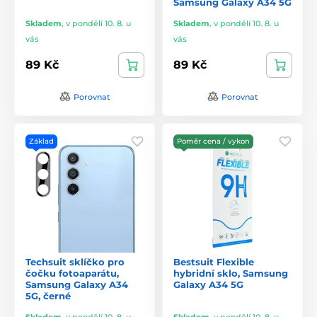
Samsung Galaxy A34 5G
Skladem
,
v pondělí 10. 8. u
Skladem
,
v pondělí 10. 8. u
vás
vás
89 Kč
89 Kč
Porovnat
Porovnat
Základ
Poměr cena / vykon
Techsuit sklíčko pro
Bestsuit Flexible
čočku fotoaparátu,
hybridní sklo, Samsung
Samsung Galaxy A34
Galaxy A34 5G
5G, černé
Skladem
,
v pondělí 10. 8. u
Skladem
,
v pondělí 10. 8. u