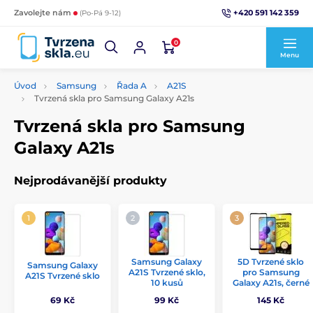
+420 591 142 359
Zavolejte nám
(Po-Pá 9-12)
0
Menu
Úvod
Samsung
Řada A
A21S
Tvrzená skla pro Samsung Galaxy A21s
Tvrzená skla pro Samsung
Galaxy A21s
Nejprodávanější produkty
Samsung Galaxy
5D Tvrzené sklo
Samsung Galaxy
A21S Tvrzené sklo,
pro Samsung
A21S Tvrzené sklo
10 kusů
Galaxy A21s, černé
69 Kč
99 Kč
145 Kč