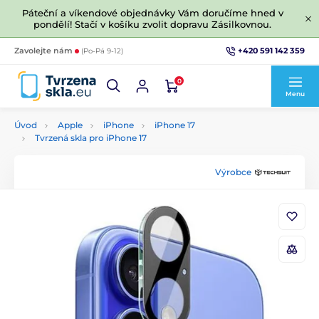
Páteční a víkendové objednávky Vám doručíme hned v
pondělí! Stačí v košíku zvolit dopravu Zásilkovnou.
+420 591 142 359
Zavolejte nám
(Po-Pá 9-12)
0
Menu
Úvod
Apple
iPhone
iPhone 17
Tvrzená skla pro iPhone 17
Výrobce