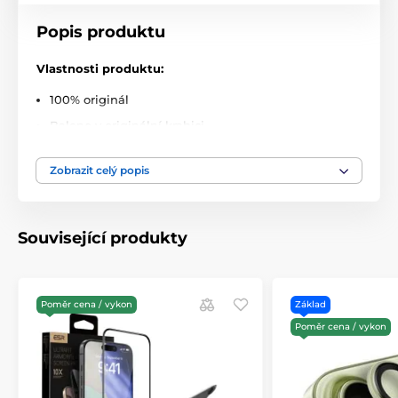
Popis produktu
Vlastnosti produktu:
100% originál
Baleno v originální krabici
Odolnost 9H
Zobrazit celý popis
Dokonalá čistota
Profilované 2,5D hrany
Snadná instalace
Související produkty
Sada obsahuje:
1x kryt kamery Techsuit
Poměr cena / vykon
Základ
1x instalační sada
Poměr cena / vykon