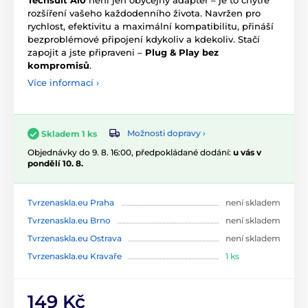
rozšíření vašeho každodenního života. Navržen pro
rychlost, efektivitu a maximální kompatibilitu, přináší
bezproblémové připojení kdykoliv a kdekoliv. Stačí
zapojit a jste připraveni –
Plug & Play bez
kompromisů
.
Více informací ›
Možnosti dopravy ›
Skladem 1 ks
Objednávky do 9. 8. 16:00, předpokládané dodání:
u vás v
pondělí 10. 8.
Tvrzenaskla.eu Praha
není skladem
Tvrzenaskla.eu Brno
není skladem
Tvrzenaskla.eu Ostrava
není skladem
Tvrzenaskla.eu Kravaře
1 ks
149 Kč