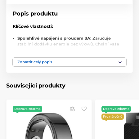
Popis produktu
Klíčové vlastnosti:
Spolehlivé napájení s proudem 3A:
Zaručuje
stabilní dodávku energie bez výkyvů. Chrání vaše
zařízení před přepětím i přehřátím – ideální pro
práci i zábavu.
Zobrazit celý popis
Podpora Thunderbolt 3:
Užijte si bleskový přenos
dat, vyšší flexibilitu a bezproblémové propojení s
MacBooky, moderními notebooky, tablety i dalšími
zařízeními.
Související produkty
Rychlost přenosu až 5 Gb/s:
Bez zbytečného čekání
– přenášejte soubory, streamujte nebo
synchronizujte s maximální efektivitou.
Doprava zdarma
Doprava zdarma
Univerzální kompatibilita:
USB 3.0, USB-A i Type-C
Pro náročné
konektory. Přesně to, co potřebujete pro moderní
digitální život.
Kvalitní zpracování:
Vyroben z odolného ABS plastu
a zinkové slitiny – kombinace, která zaručí dlouhou