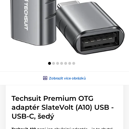
Zobrazit více obrázků
Techsuit Premium OTG
adaptér SlateVolt (A10) USB -
USB-C, šedý
Techsuit A10
není jen obyčejný adaptér – je to chytré