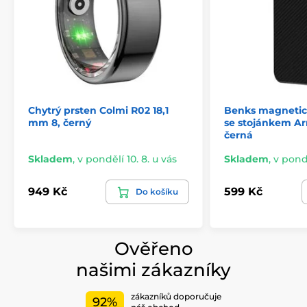
životnost i stylový vzhled.
Produkt je zařazen v kategoriích
Chytrý prsten Colmi R02 18,1
Benks magneti
mm 8, černý
se stojánkem Ar
černá
Skladem
,
v pondělí 10. 8. u vás
Skladem
,
v pondě
949 Kč
599 Kč
Do košíku
Ověřeno
našimi zákazníky
zákazníků doporučuje
92%