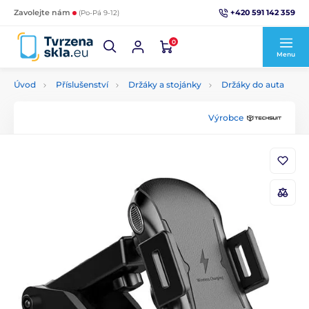
+420 591 142 359
Zavolejte nám
(Po-Pá 9-12)
0
Menu
Úvod
Příslušenství
Držáky a stojánky
Držáky do auta
Výrobce