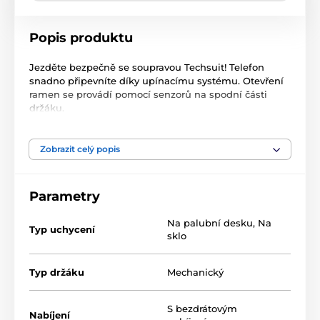
Popis produktu
Jezděte bezpečně se soupravou Techsuit! Telefon
snadno připevníte díky upínacímu systému. Otevření
ramen se provádí pomocí senzorů na spodní části
držáku.
Chrání telefon před poškrábáním. Bezdrátový držák do
auta s přísavkou má vrstvu z ekologické kůže. Z vnitřní
Zobrazit celý popis
strany mají ramena ochrannou silikonovou vrstvu.
Vlastnosti produktu:
Parametry
Materiály: polykarbonát, ekologická kůže
Na palubní desku
,
Na
Typ uchycení
Výkon: 10 W
sklo
Proudový příkon: 10 W: Napájení: 9V/2A, 5V/3A
Typ držáku
Indikátor LED: červená pro pohotovostní režim,
Mechanický
modrá pro rychlé nabíjení
Rozměr: 113 x 67 mm
S bezdrátovým
Nabíjení