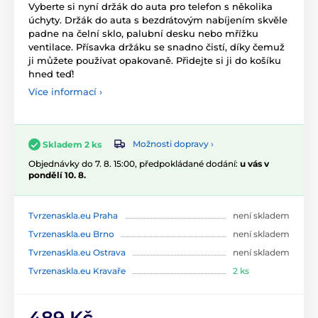
Vyberte si nyní držák do auta pro telefon s několika
úchyty. Držák do auta s bezdrátovým nabíjením skvěle
padne na čelní sklo, palubní desku nebo mřížku
ventilace. Přísavka držáku se snadno čistí, díky čemuž
ji můžete používat opakovaně. Přidejte si ji do košíku
hned teď!
Více informací ›
Možnosti dopravy ›
Skladem 2 ks
Objednávky do 7. 8. 15:00, předpokládané dodání:
u vás v
pondělí 10. 8.
Tvrzenaskla.eu Praha
není skladem
Tvrzenaskla.eu Brno
není skladem
Tvrzenaskla.eu Ostrava
není skladem
Tvrzenaskla.eu Kravaře
2 ks
489 Kč