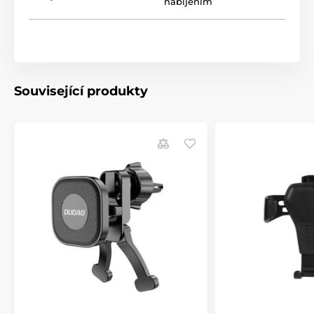
nabíjením
Hmotnost: 122 g
Kompatibilita: 4,0-6,5palcové telefony.
Balení obsahuje: držák do auta, nabíjecí kabel,
systém pro upevnění do větrací mřížky, systém pro
upevnění na čelní sklo a palubní desku.
Související produkty
Pozor! Ramena podpěry se otevírají a zavírají
pouze po připojení ke zdroji napájení.
Produkt je zařazen v kategoriích