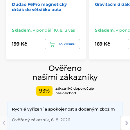
Dudao F6Pro magnetický
Gravitační držák
držák do větráčku auta
Skladem
,
v pondělí 10. 8. u vás
Skladem
,
v pondě
199 Kč
169 Kč
Do košíku
Ověřeno
našimi zákazníky
zákazníků doporučuje
93%
náš obchod
Rychlé vyřízení a spokojenost s dodaným zbožim
Ověřený zákazník, 6. 8. 2026