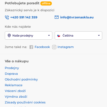
Potřebujete poradit
offline
Zákaznický servis je k dispozici
+420 591 142 359
info@tvrzenaskla.eu
Kde nás najdete
Naše prodejny
Čeština
Jsme také na:
Facebook
Instagram
Vše o nákupu
Prodejny
Doprava
Obchodní podmínky
Reklamace
Vrácení zboží
Výměna zboží
Zásady používání cookies