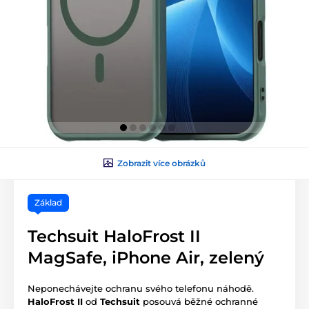
Zobrazit více obrázků
Základ
Techsuit HaloFrost II
MagSafe, iPhone Air, zelený
Neponechávejte ochranu svého telefonu náhodě.
HaloFrost II
od
Techsuit
posouvá běžné ochranné