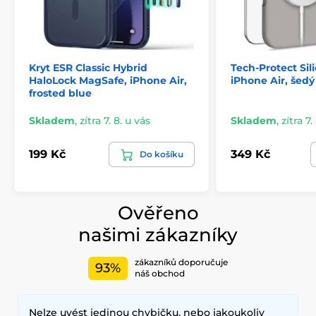
a s maximálním vizuálním efektem.
Kryt ESR Classic Hybrid
Tech-Protect Si
HaloLock MagSafe, iPhone Air,
iPhone Air, šedý
frosted blue
Skladem
,
zítra 7. 8. u vás
Skladem
,
zítra 7.
199 Kč
349 Kč
Do košíku
Ověřeno
našimi zákazníky
zákazníků doporučuje
93%
náš obchod
Nelze uvést jedinou chybičku, nebo jakoukoliv