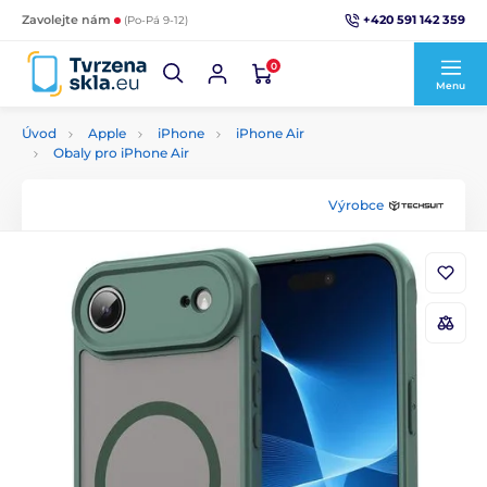
+420 591 142 359
Zavolejte nám
(Po-Pá 9-12)
0
Menu
Úvod
Apple
iPhone
iPhone Air
Obaly pro iPhone Air
Výrobce