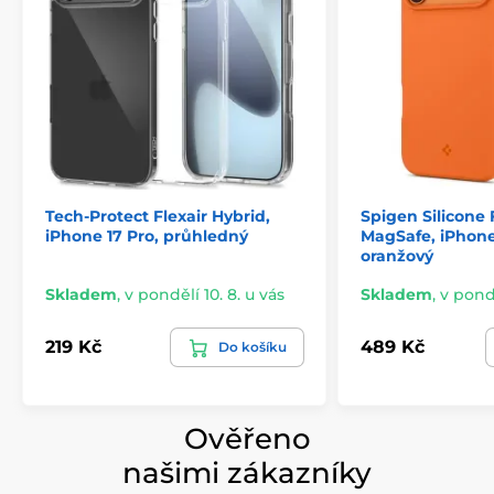
stabilní.
Styl, který neokoukáte
Poloprůhledná zadní strana propouští světlo tak, aby
decentně odhalila logo telefonu – bez ztráty soukromí
a s maximálním vizuálním efektem.
Tech-Protect Flexair Hybrid,
Spigen Silicone 
iPhone 17 Pro, průhledný
MagSafe, iPhone
oranžový
Skladem
,
v pondělí 10. 8. u vás
Skladem
,
v pondě
219 Kč
489 Kč
Do košíku
Ověřeno
našimi zákazníky