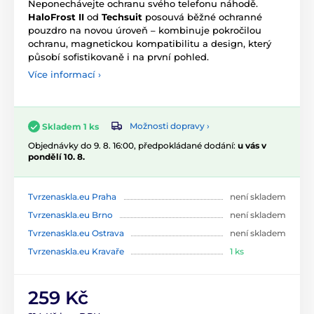
Neponechávejte ochranu svého telefonu náhodě.
HaloFrost II
od
Techsuit
posouvá běžné ochranné
pouzdro na novou úroveň – kombinuje pokročilou
ochranu, magnetickou kompatibilitu a design, který
působí sofistikovaně i na první pohled.
Více informací ›
Možnosti dopravy ›
Skladem 1 ks
Objednávky do 9. 8. 16:00, předpokládané dodání:
u vás v
pondělí 10. 8.
Tvrzenaskla.eu Praha
není skladem
Tvrzenaskla.eu Brno
není skladem
Tvrzenaskla.eu Ostrava
není skladem
Tvrzenaskla.eu Kravaře
1 ks
259 Kč