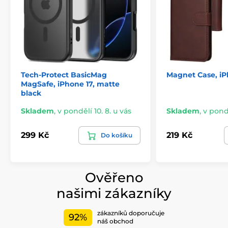
Poloprůhledná zadní strana propouští světlo tak, aby
decentně odhalila logo telefonu – bez ztráty soukromí
a s maximálním vizuálním efektem.
Tech-Protect BasicMag
Magnet Case, iP
MagSafe, iPhone 17, matte
black
Skladem
,
v pondělí 10. 8. u vás
Skladem
,
v pondě
299 Kč
219 Kč
Do košíku
Ověřeno
našimi zákazníky
zákazníků doporučuje
92%
náš obchod