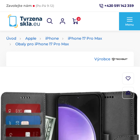
+420 591 142 359
Zavolejte nám
(Po-Pá 9-12)
0
Menu
Úvod
Apple
iPhone
iPhone 17 Pro Max
Obaly pro iPhone 17 Pro Max
Výrobce