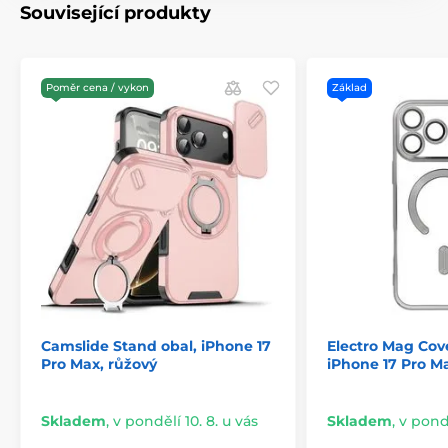
Související produkty
Poměr cena / vykon
Základ
Camslide Stand obal, iPhone 17
Electro Mag Cov
Pro Max, růžový
iPhone 17 Pro Ma
Skladem
,
v pondělí 10. 8. u vás
Skladem
,
v pondě