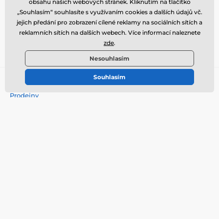
obsahu našich webových stránek. Kliknutím na tlačítko
Kde nás najdete
„Souhlasím“ souhlasíte s využívaním cookies a dalších údajů vč.
jejich předání pro zobrazení cílené reklamy na sociálních sítích a
Naše prodejny
Čeština
reklamních sítích na dalších webech. Více informací naleznete
zde
.
Jsme také na:
Facebook
Instagram
Nesouhlasím
Souhlasím
Vše o nákupu
Prodejny
Doprava
Obchodní podmínky
Reklamace
Vrácení zboží
Výměna zboží
Zásady používání cookies
Kontaktní informace
Informace o zpracování
osobních údajů