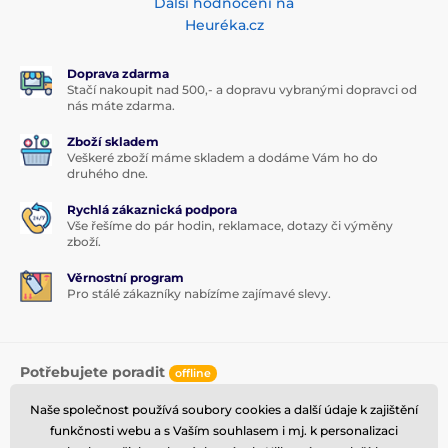
Další hodnocení na
Heuréka.cz
Doprava zdarma
Stačí nakoupit nad 500,- a dopravu vybranými dopravci od
nás máte zdarma.
Zboží skladem
Veškeré zboží máme skladem a dodáme Vám ho do
druhého dne.
Rychlá zákaznická podpora
Vše řešíme do pár hodin, reklamace, dotazy či výměny
zboží.
Věrnostní program
Pro stálé zákazníky nabízíme zajímavé slevy.
Potřebujete poradit
offline
Zákaznický servis je k dispozici
Naše společnost používá soubory cookies a další údaje k zajištění
funkčnosti webu a s Vaším souhlasem i mj. k personalizaci
+420 591 142 359
info@tvrzenaskla.eu