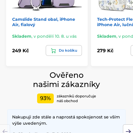
sundává, a přitom poskytuje vysokou odolnost proti
opotřebení.
Podporované technologie
Camslide Stand obal, iPhone
Tech-Protect Fle
Air, fialový
iPhone Air, luční
Průhledné pouzdro Techsuit je kompatibilní s
bezdrátovým nabíjením, takže nemusíte sundávat
Skladem
,
v pondělí 10. 8. u vás
Skladem
,
v pondě
kryt pokaždé, když potřebujete nabít svůj telefon.
Ideální pro ty, kteří vedou aktivní životní styl.
249 Kč
279 Kč
Do košíku
Ověřeno
našimi zákazníky
zákazníků doporučuje
93%
náš obchod
Nakupuji zde stále a naprostá spokojenost se vším
výše uvedeným.