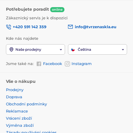
Potřebujete poradit
online
Zákaznický servis je k dispozici
+420 591 142 359
info@tvrzenaskla.eu
Kde nás najdete
Naše prodejny
Čeština
Jsme také na:
Facebook
Instagram
Vše o nákupu
Prodejny
Doprava
Obchodní podmínky
Reklamace
Vrácení zboží
Výměna zboží
Zásady používání cookies