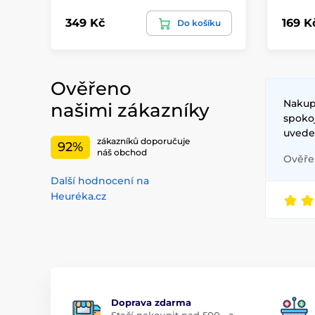
349 Kč
169 K
Do košíku
Ověřeno
Nakupu
našimi zákazníky
spoko
uvede
zákazníků doporučuje
92%
náš obchod
Ověřen
Další hodnocení na
Heuréka.cz
Doprava zdarma
Stačí nakoupit nad 500,- a