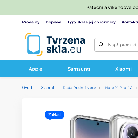
Páteční a víkendové ob
Prodejny
Doprava
Typy skel a jejich rozměry
Kontakt
Např. produkt,
Apple
Samsung
Xiaomi
Úvod
Xiaomi
Řada Redmi Note
Note 14 Pro 4G
Základ