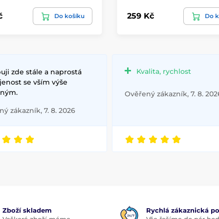
č
259 Kč
Do košíku
Do k
Kvalita, rychlost
ji zde stále a naprostá
jenost se vším výše
ným.
Ověřený zákazník, 7. 8. 202
ý zákazník, 7. 8. 2026
Zboží skladem
Rychlá zákaznická p
Veškeré zboží máme
Vše řešíme do pár hod