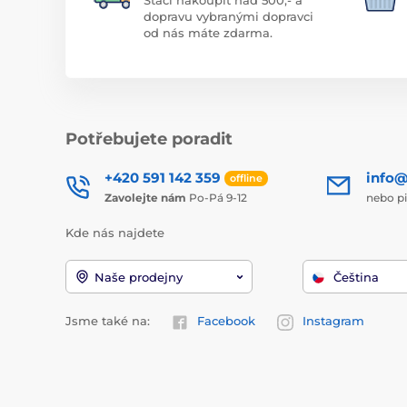
dopravu vybranými dopravci
od nás máte zdarma.
Potřebujete poradit
+420 591 142 359
info@
offline
Zavolejte nám
Po-Pá 9-12
nebo p
Kde nás najdete
Naše prodejny
Čeština
Jsme také na:
Facebook
Instagram