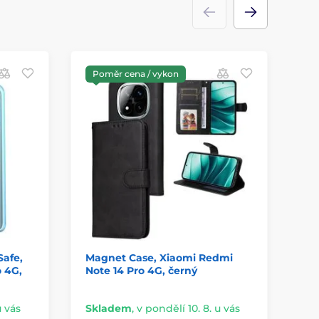
Poměr cena / vykon
P
afe,
Magnet Case, Xiaomi Redmi
Ma
 4G,
Note 14 Pro 4G, černý
No
u vás
Skladem
,
v pondělí 10. 8. u vás
Sk