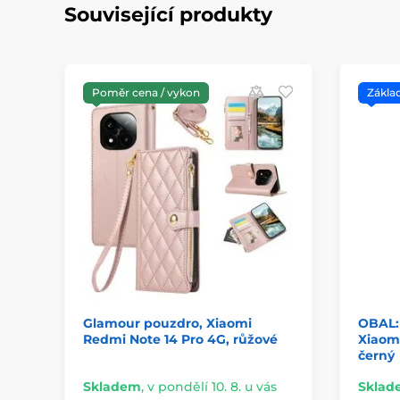
Související produkty
Poměr cena / vykon
Zákla
Glamour pouzdro, Xiaomi
OBAL:
Redmi Note 14 Pro 4G, růžové
Xiaomi
černý
Skladem
,
v pondělí 10. 8. u vás
Sklad