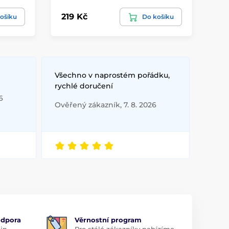
219 Kč
21
ošíku
Do košíku
Všechno v naprostém pořádku,
rychlé doručení
6
Ověřený zákazník, 7. 8. 2026
odpora
Věrnostní program
in,
Pro stálé zákazníky nabízíme