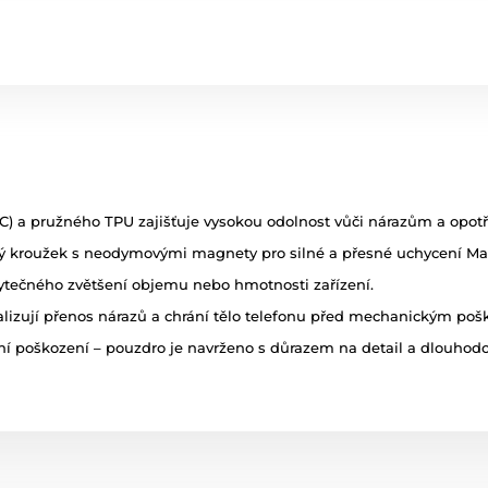
 a pružného TPU zajišťuje vysokou odolnost vůči nárazům a opotř
 kroužek s neodymovými magnety pro silné a přesné uchycení Mag
tečného zvětšení objemu nebo hmotnosti zařízení.
alizují přenos nárazů a chrání tělo telefonu před mechanickým po
í poškození – pouzdro je navrženo s důrazem na detail a dlouhodo