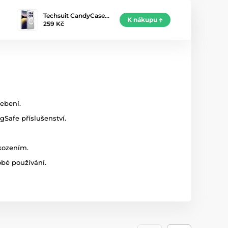
Techsuit CandyCase…
K nákupu
259 Kč
ebení.
Safe příslušenství.
škozením.
bé používání.