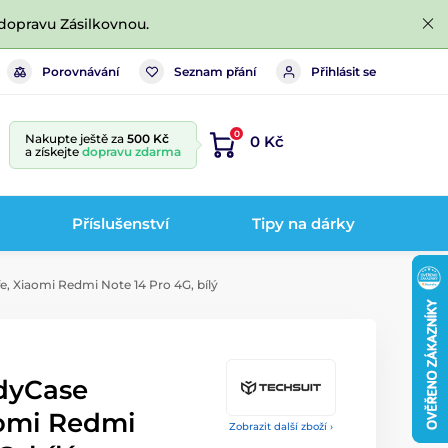
dopravu Zásilkovnou.
Porovnávání
Seznam přání
Přihlásit se
0
Nakupte ještě za
500 Kč
0 Kč
a získejte
dopravu zdarma
Příslušenství
Tipy na dárky
, Xiaomi Redmi Note 14 Pro 4G, bílý
dyCase
omi Redmi
Zobrazit další zboží ›