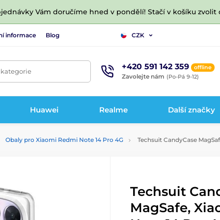
jednávky Vám doručíme hned v pondělí! Stačí v košíku zvolit 
ní informace
Blog
CZK
+420 591 142 359
offline
 kategorie
Zavolejte nám
(Po-Pá 9-12)
Huawei
Realme
Další značky
Obaly pro Xiaomi Redmi Note 14 Pro 4G
Techsuit CandyCase MagSafe
Techsuit Can
MagSafe, Xia