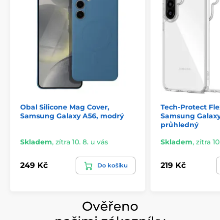
poškození – pouzdro je navrženo s důrazem na
detail a dlouhodobé používání.
Obal Silicone Mag Cover,
Tech-Protect Fle
Samsung Galaxy A56, modrý
Samsung Galaxy
průhledný
Skladem
,
zítra 10. 8. u vás
Skladem
,
zítra 10
249 Kč
219 Kč
Do košíku
Ověřeno