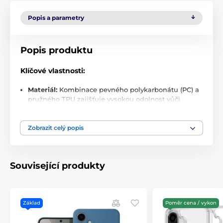
Popis a parametry
Popis produktu
Klíčové vlastnosti:
Materiál:
Kombinace pevného polykarbonátu (PC) a
pružného TPU zajišťuje vysokou odolnost vůči
nárazům a opotřebení.
MagSafe kompatibilita:
Integrovaný magnetický
Zobrazit celý popis
kroužek s neodymovými magnety pro silné a přesné
uchycení MagSafe příslušenství.
Štíhlý profil:
Pouzdro poskytuje ochranu bez
Související produkty
zbytečného zvětšení objemu nebo hmotnosti
zařízení.
Vyztužené rohy:
Mikrostruktury v rozích
minimalizují přenos nárazů a chrání tělo telefonu
Základ
Poměr cena / vykon
před mechanickým poškozením.
Bez kompromisů:
Žádné kosmetické ani funkční