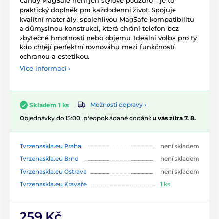
Candy MagSafe není jen stylové pouzdro – je to
praktický doplněk pro každodenní život. Spojuje
kvalitní materiály, spolehlivou MagSafe kompatibilitu
a důmyslnou konstrukci, která chrání telefon bez
zbytečné hmotnosti nebo objemu. Ideální volba pro ty,
kdo chtějí perfektní rovnováhu mezi funkčností,
ochranou a estetikou.
Více informací ›
Možnosti dopravy ›
Skladem 1 ks
Objednávky do 15:00, předpokládané dodání:
u vás zítra 7. 8.
Tvrzenaskla.eu Praha
není skladem
Tvrzenaskla.eu Brno
není skladem
Tvrzenaskla.eu Ostrava
není skladem
Tvrzenaskla.eu Kravaře
1 ks
259 Kč