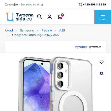
+420 591 142 359
Zavolejte nám
(Po-Pá 9-12)
0
Menu
Úvod
Samsung
Řada A
A55
Obaly pro Samsung Galaxy A55
Výrobce