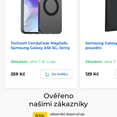
Techsuit CandyCase MagSafe,
Samsung Galaxy
Samsung Galaxy A55 5G, černý
pouzdro
Skladem
,
zítra 7. 8. u vás
Skladem
,
zítra 7.
259 Kč
129 Kč
Do košíku
Ověřeno
našimi zákazníky
zákazníků doporučuje
93%