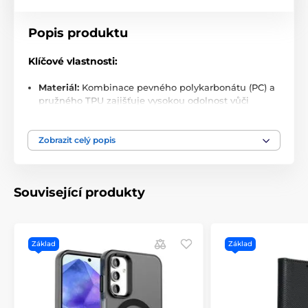
Popis produktu
Klíčové vlastnosti:
Materiál:
Kombinace pevného polykarbonátu (PC) a
pružného TPU zajišťuje vysokou odolnost vůči
nárazům a opotřebení.
MagSafe kompatibilita:
Integrovaný magnetický
Zobrazit celý popis
kroužek s neodymovými magnety pro silné a přesné
uchycení MagSafe příslušenství.
Štíhlý profil:
Pouzdro poskytuje ochranu bez
Související produkty
zbytečného zvětšení objemu nebo hmotnosti
zařízení.
Vyztužené rohy:
Mikrostruktury v rozích
minimalizují přenos nárazů a chrání tělo telefonu
Základ
Základ
před mechanickým poškozením.
Bez kompromisů:
Žádné kosmetické ani funkční
poškození – pouzdro je navrženo s důrazem na
detail a dlouhodobé používání.