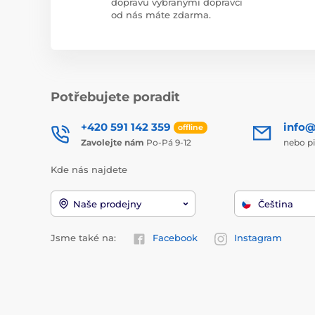
dopravu vybranými dopravci
od nás máte zdarma.
Potřebujete poradit
+420 591 142 359
info@
offline
Zavolejte nám
Po-Pá 9-12
nebo p
Kde nás najdete
Naše prodejny
Čeština
Jsme také na:
Facebook
Instagram