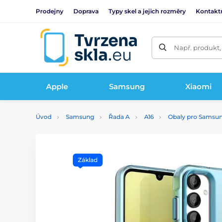
Prodejny
Doprava
Typy skel a jejich rozměry
Kontakt
Např. produkt,
Apple
Samsung
Xiaomi
Úvod
Samsung
Řada A
A16
Obaly pro Samsun
Základ