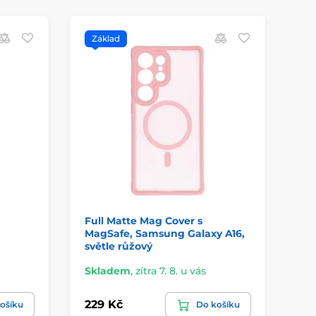
Základ
D
P
Full Matte Mag Cover s
Sh
MagSafe, Samsung Galaxy A16,
Ga
světle růžový
Skladem
,
zítra 7. 8. u vás
Sk
229 Kč
54
ošíku
Do košíku