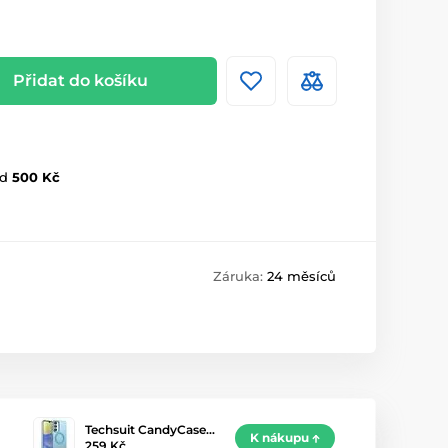
Přidat do košíku
d
500 Kč
Záruka:
24 měsíců
Techsuit CandyCase…
K nákupu
259 Kč