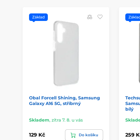
Základ
Zákla
Obal Forcell Shining, Samsung
Techs
Galaxy A16 5G, stříbrný
Samsun
bílý
Skladem
,
zítra 7. 8. u vás
Sklad
129 Kč
259 K
Do košíku