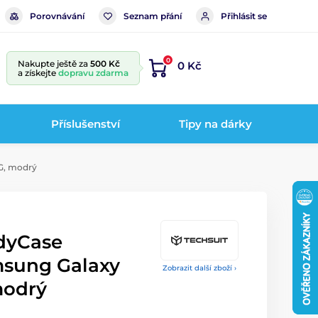
Porovnávání
Seznam přání
Přihlásit se
0
Nakupte ještě za
500 Kč
0 Kč
a získejte
dopravu zdarma
Příslušenství
Tipy na dárky
G, modrý
dyCase
msung Galaxy
Zobrazit další zboží ›
modrý