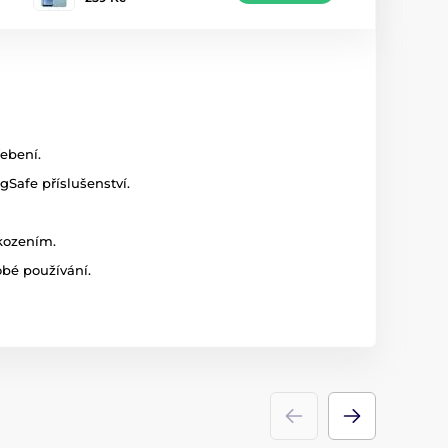
ebení.
Safe příslušenství.
škozením.
bé používání.