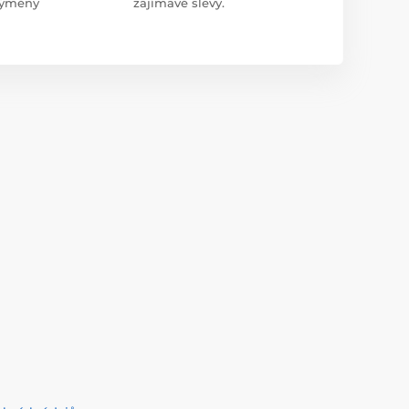
 výměny
zajímavé slevy.