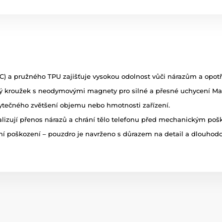
 a pružného TPU zajišťuje vysokou odolnost vůči nárazům a opotř
 kroužek s neodymovými magnety pro silné a přesné uchycení Mag
tečného zvětšení objemu nebo hmotnosti zařízení.
alizují přenos nárazů a chrání tělo telefonu před mechanickým po
í poškození – pouzdro je navrženo s důrazem na detail a dlouhodo