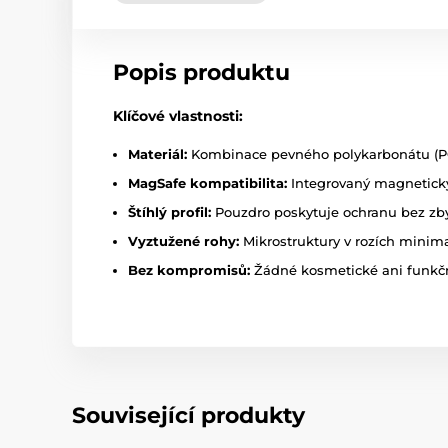
Popis produktu
Klíčové vlastnosti:
Materiál:
Kombinace pevného polykarbonátu (PC)
MagSafe kompatibilita:
Integrovaný magnetický
Štíhlý profil:
Pouzdro poskytuje ochranu bez zby
Vyztužené rohy:
Mikrostruktury v rozích minim
Bez kompromisů:
Žádné kosmetické ani funkčn
Související produkty