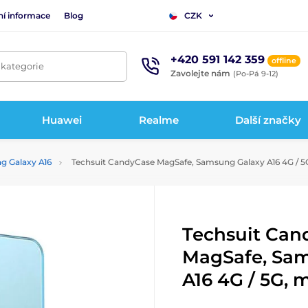
ní informace
Blog
CZK
+420 591 142 359
offline
 kategorie
Zavolejte nám
(Po-Pá 9-12)
Huawei
Realme
Další značky
g Galaxy A16
Techsuit CandyCase MagSafe, Samsung Galaxy A16 4G / 5
Techsuit Can
MagSafe, Sa
A16 4G / 5G, 