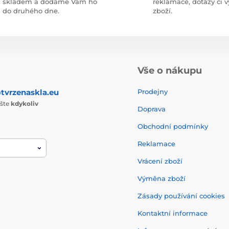
skladem a dodáme Vám ho
reklamace, dotazy či
do druhého dne.
zboží.
Vše o nákupu
tvrzenaskla.eu
Prodejny
ište
kdykoliv
Doprava
Obchodní podmínky
Reklamace
Vrácení zboží
Výměna zboží
Zásady používání cookies
Kontaktní informace