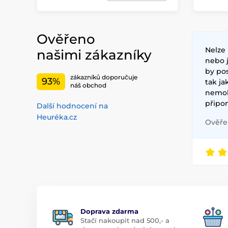
Ověřeno
Nelze 
našimi zákazníky
nebo 
by pos
zákazníků doporučuje
93%
tak ja
náš obchod
nemoh
připo
Další hodnocení na
Heuréka.cz
Ověřen
Doprava zdarma
Stačí nakoupit nad 500,- a