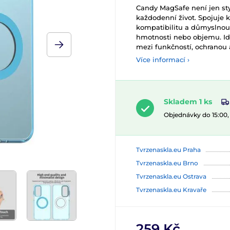
Candy MagSafe není jen sty
každodenní život. Spojuje k
kompatibilitu a důmyslnou 
hmotnosti nebo objemu. Ide
mezi funkčností, ochranou 
Více informací ›
Skladem 1 ks
Objednávky do 15:00
Tvrzenaskla.eu Praha
Tvrzenaskla.eu Brno
Tvrzenaskla.eu Ostrava
Tvrzenaskla.eu Kravaře
259 Kč