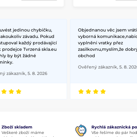
uvést jedinou chybičku,
Objednanou věc jsem vrátil
jakoukoliv závadu. Pokud
vyborná komunikace,nabidl
tupoval každý prodávající
vyplněni vratky přez
k prodejce Tvrzená skla.eu
zasilkovnu,myslím,že dobr
ly by být žádné
obchod
mínky.
Ověřený zákazník, 5. 8. 202
ý zákazník, 5. 8. 2026
Zboží skladem
Rychlá zákaznická p
Veškeré zboží máme
Vše řešíme do pár hod