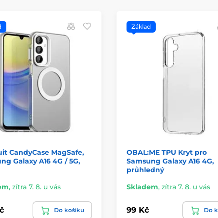
d
Základ
uit CandyCase MagSafe,
OBAL:ME TPU Kryt pro
g Galaxy A16 4G / 5G,
Samsung Galaxy A16 4G,
průhledný
em
,
zítra 7. 8. u vás
Skladem
,
zítra 7. 8. u vás
č
99 Kč
Do košíku
Do k