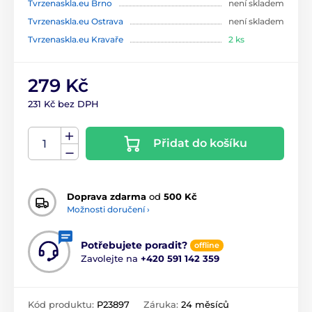
Tvrzenaskla.eu Brno
není skladem
Tvrzenaskla.eu Ostrava
není skladem
Tvrzenaskla.eu Kravaře
2 ks
279 Kč
231 Kč bez DPH
Přidat do košíku
Doprava zdarma
od
500 Kč
Možnosti doručení ›
Potřebujete poradit?
offline
Zavolejte na
+420 591 142 359
Kód produktu:
P23897
Záruka:
24 měsíců