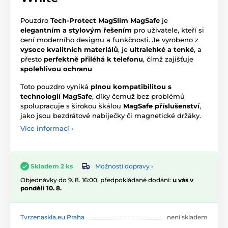
Pouzdro
Tech-Protect MagSlim MagSafe
je
elegantním a stylovým řešením
pro uživatele, kteří si
cení moderního designu a funkčnosti. Je vyrobeno z
vysoce kvalitních materiálů
, je
ultralehké a tenké
, a
přesto
perfektně přiléhá k telefonu
, čímž zajišťuje
spolehlivou ochranu
Toto pouzdro vyniká
plnou kompatibilitou s
technologií MagSafe
, díky čemuž bez problémů
spolupracuje s širokou škálou
MagSafe příslušenství
,
jako jsou bezdrátové nabíječky či magnetické držáky.
Více informací ›
Možnosti dopravy ›
Skladem 2 ks
Objednávky do 9. 8. 16:00, předpokládané dodání:
u vás v
pondělí 10. 8.
Tvrzenaskla.eu Praha
není skladem