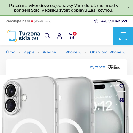
Páteční a víkendové objednávky Vám doručíme hned v
pondělí! Stačí v košíku zvolit dopravu Zásilkovnou.
+420 591 142 359
Zavolejte nám
(Po-Pá 9-12)
0
Menu
Úvod
Apple
iPhone
iPhone 16
Obaly pro iPhone 16
Výrobce