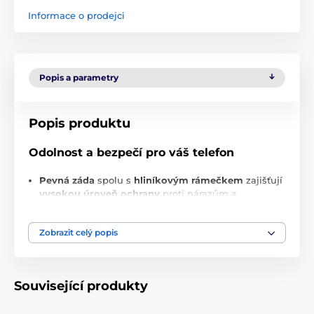
Informace o prodejci
Popis a parametry
Popis produktu
Odolnost a bezpečí pro váš telefon
Pevná záda
spolu s
hliníkovým rámečkem
zajišťují
vysokou úroveň ochrany
proti nárazům a
poškrábání.
Zvýšené okraje kolem fotoaparátu
poskytují
Zobrazit celý popis
dodatečnou ochranu objektivu
, takže se nemusíte
bát jeho poškození.
Minimalistický design pro každou
Související produkty
příležitost