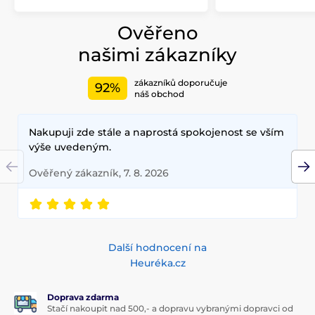
Ověřeno
našimi zákazníky
zákazníků doporučuje
92%
náš obchod
Nakupuji zde stále a naprostá spokojenost se vším
výše uvedeným.
Ověřený zákazník, 7. 8. 2026
Další hodnocení na
Heuréka.cz
Doprava zdarma
Stačí nakoupit nad 500,- a dopravu vybranými dopravci od