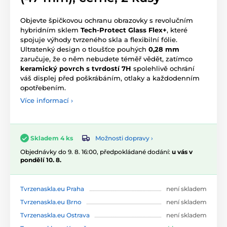
Objevte špičkovou ochranu obrazovky s revolučním
hybridním sklem
Tech-Protect Glass Flex+
, které
spojuje výhody tvrzeného skla a flexibilní fólie.
Ultratenký design o tloušťce pouhých
0,28 mm
zaručuje, že o něm nebudete téměř vědět, zatímco
keramický povrch s tvrdostí 7H
spolehlivě ochrání
váš displej před poškrábáním, otlaky a každodenním
opotřebením.
Více informací ›
Možnosti dopravy ›
Skladem 4 ks
Objednávky do 9. 8. 16:00, předpokládané dodání:
u vás v
pondělí 10. 8.
Tvrzenaskla.eu Praha
není skladem
Tvrzenaskla.eu Brno
není skladem
Tvrzenaskla.eu Ostrava
není skladem