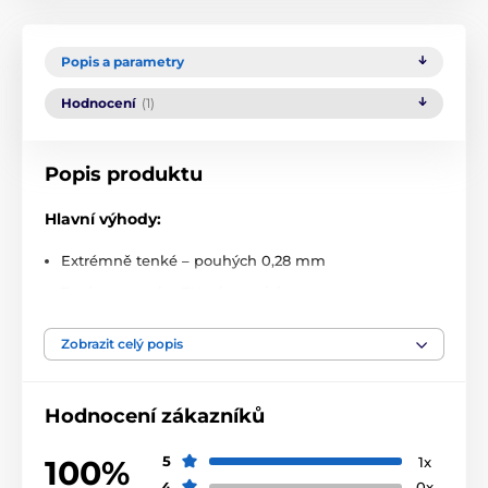
Popis a parametry
Hodnocení
(1)
Popis produktu
Hlavní výhody:
Extrémně tenké – pouhých 0,28 mm
Tvrdost povrchu 7H s keramickou vrstvou
Odolné proti poškození, nepraská
Zobrazit celý popis
Dokonalá průhlednost a citlivost dotyku
Přesné uchycení a snadná údržba
Hodnocení zákazníků
Obsah balení:
5
1x
100%
2× hybridní sklo
Tech-Protect Glass Flex+
4
0x