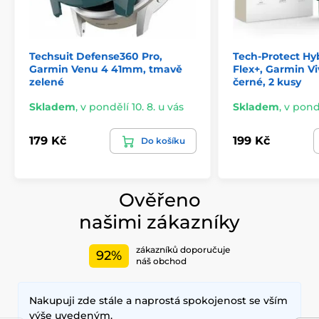
Techsuit Defense360 Pro,
Tech-Protect Hyb
Garmin Venu 4 41mm, tmavě
Flex+, Garmin Vi
zelené
černé, 2 kusy
Skladem
,
v pondělí 10. 8. u vás
Skladem
,
v pondě
179 Kč
199 Kč
Do košíku
Ověřeno
našimi zákazníky
zákazníků doporučuje
92%
náš obchod
Nakupuji zde stále a naprostá spokojenost se vším
výše uvedeným.