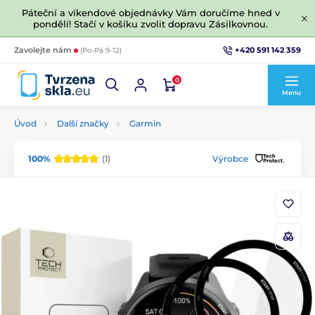
Páteční a víkendové objednávky Vám doručíme hned v
pondělí! Stačí v košíku zvolit dopravu Zásilkovnou.
+420 591 142 359
Zavolejte nám
(Po-Pá 9-12)
0
Menu
Úvod
Další značky
Garmin
100%
(1)
Výrobce