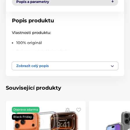
Popis a parametry
Popis produktu
Vlastnosti produktu:
100% originál
Baleno v originálním obalu
Elegantní
Zobrazit celý popis
Precizně zpracované
Skvěle padnoucí
Poskytuje vynikající ochranu proti pádům
Související produkty
Plně funkční
Snadná instalace a demontáž
Doprava zdarma
Sada obsahuje:
1 x pouzdro Tech-Protect FlexAir
Black Friday