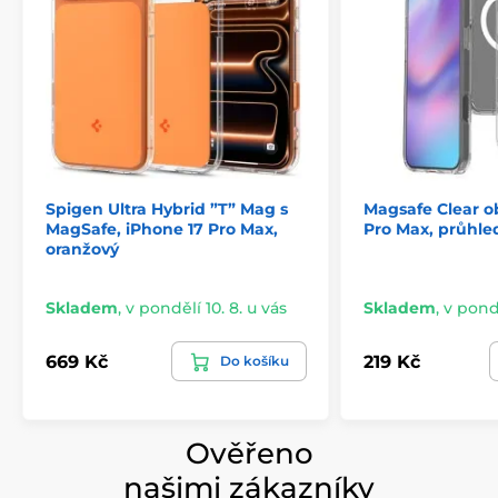
Spigen Ultra Hybrid ”T” Mag s
Magsafe Clear ob
MagSafe, iPhone 17 Pro Max,
Pro Max, průhle
oranžový
Skladem
,
v pondělí 10. 8. u vás
Skladem
,
v pondě
669 Kč
219 Kč
Do košíku
Ověřeno
našimi zákazníky