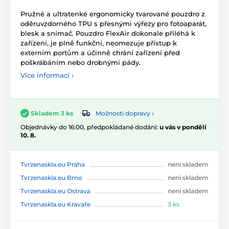
Pružné a ultratenké ergonomicky tvarované pouzdro z
oděruvzdorného TPU s přesnými výřezy pro fotoaparát,
blesk a snímač. Pouzdro FlexAir dokonale přiléhá k
zařízení, je plně funkční, neomezuje přístup k
externím portům a účinně chrání zařízení před
poškrábáním nebo drobnými pády.
Více informací ›
Možnosti dopravy ›
Skladem 3 ks
Objednávky do 16:00, předpokládané dodání:
u vás v pondělí
10. 8.
Tvrzenaskla.eu Praha
není skladem
Tvrzenaskla.eu Brno
není skladem
Tvrzenaskla.eu Ostrava
není skladem
Tvrzenaskla.eu Kravaře
3 ks