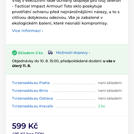
Vítej v exkluzivní řadě ochrany displeje pro tvůj telefon
- Tactical Impact Armour! Toto sklo poskytuje
prvotřídní ochranu před nejnáročnějšími nárazy, a to s
citlivou dotykovou odezvou. Vše je zabalené v
ekologickém balení, které nesnáší kompromisy.
Více informací ›
Možnosti dopravy ›
Skladem 2 ks
Objednávky do 10. 8. 15:00, předpokládané dodání:
u vás v
úterý 11. 8.
Tvrzenaskla.eu Praha
není skladem
Tvrzenaskla.eu Brno
není skladem
Tvrzenaskla.eu Ostrava
není skladem
Tvrzenaskla.eu Kravaře
2 ks
599 Kč
495 Kč bez DPH