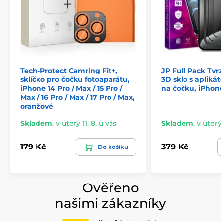
Dostupné pro vybrané modely iPhone, Tactical Impact
Armour je zde, aby ti poskytl odolnou ochranu i v
nejextrémnějších podmínkách. Věříme v kvalitu a
odolnost věcí, a to je náš závazek.
Bez obav o životní prostředí! V Tactical máme rádi
přírodu, a proto jsou všechny naše produkty baleny do
Tech-Protect Camring Fit+,
JP Full Pack Tvr
ECO krabiček z recyklovaného papíru, minimalizujíc
sklíčko pro čočku fotoaparátu,
3D sklo s apliká
tak negativní dopad na životní prostředí. Mysli takticky
iPhone 14 Pro / Max / 15 Pro /
na čočku, iPhone
a chráníme nejen zařízení, ale i planetu.
Max / 16 Pro / Max / 17 Pro / Max,
oranžové
Klíčové vlastnosti:
Skladem
,
v úterý 11. 8. u vás
Skladem
,
v úterý
Odolnější vůči nárazům, pádům a škrábancům
Prémiová technologie výroby
179 Kč
379 Kč
Do košíku
Snadná aplikace - včetně instalačního rámečku
5D provedení s jemným zaoblením po okrajích
Ověřeno
ECO balení
našimi zákazníky