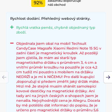
zákazníků doporučuje
92%
náš obchod
Rychlost dodání. Přehledný webový stránky.
Rychlá vratka peněz, chybně objednaný typ
zboží.
Objednala jsem obal na mobil Techsuit
CandyCase Magsafe Xiaomi Redmi Note 15 5G v
zadní části je magnetický kroužek .Až později
jsem zjistila, že mám asi starší typ
magnetického držáku s průměrem 3, 4 cm a
vnitřní průměr kroužku na pouzdře je cca 4,2
cm tudíž mi pouzdro s mobilem na držáku
NEDRŽÍ a je mi k NIČEMU! Pro další kupující
,doporučuji si předem změřit jaký držák máte.
Mrzí mě ,že stejně musím shánět samolepící
kovové destičky na magnetické držáky. Ani
tady ani na jiných českých e-shopech jsem je
nenašla. Nejvýhodnější cena je Allegru. Docela
by mě potěšilo dát informaci do popisu, že je
určeno pro magnetické držáky o průměru 5,6