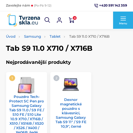
+420 591 142 359
Zavolejte nám
(Po-Pá 9-12)
0
Menu
Úvod
Samsung
Tablet
Tab S9 11.0 X710 / X716B
Tab S9 11.0 X710 / X716B
Nejprodávanější produkty
Pouzdro Tech-
Dexnor
Protect SC Pen pro
magnetické
Samsung Galaxy
pouzdro s
Tab S9 11.0 / S9 FE /
klávesnicí,
S10 FE / S10 Lite
Samsung Galaxy
10.9 X710 / X716B /
Tab S9 11" / S9 FE
X510 / X516B / X520
10,9", černé
/ X526 / X400 /
X406B, šedé