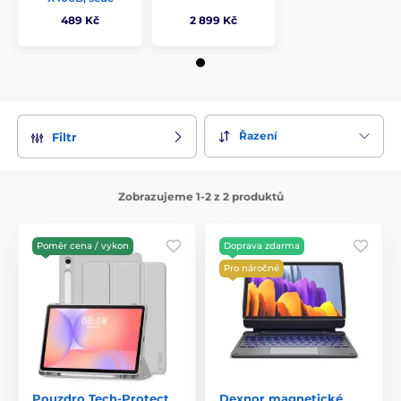
489 Kč
2 899 Kč
Řazení
Filtr
Zobrazujeme 1-2 z 2 produktů
Poměr cena / vykon
Doprava zdarma
Pro náročné
Pouzdro Tech-Protect
Dexnor magnetické