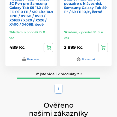
SC Pen pro Samsung
pouzdro s klávesnicí,
Galaxy Tab S9 11.0 / S9
Samsung Galaxy Tab S9
FE / S10 FE / S10 Lite 10.9
11" / S9 FE 10,9", černé
X710 / X716B / X510 /
X516B / X520 / X526 /
X400 / X406B, šedé
Skladem
,
v pondělí 10. 8. u
Skladem
,
v pondělí 10. 8. u
vás
vás
489 Kč
2 899 Kč
Porovnat
Porovnat
Už jste viděli 2 produkty z 2.
1
Ověřeno
našimi zákazníky