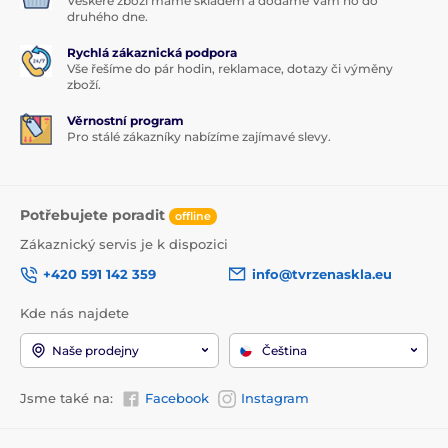
Veškeré zboží máme skladem a dodáme Vám ho do
druhého dne.
Rychlá zákaznická podpora
Vše řešíme do pár hodin, reklamace, dotazy či výměny
zboží.
Věrnostní program
Pro stálé zákazníky nabízíme zajímavé slevy.
Potřebujete poradit
offline
Zákaznický servis je k dispozici
+420 591 142 359
info@tvrzenaskla.eu
Kde nás najdete
Naše prodejny
Čeština
Jsme také na:
Facebook
Instagram