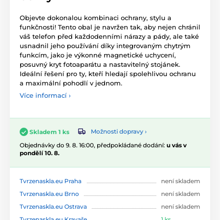
Objevte dokonalou kombinaci ochrany, stylu a
funkčnosti! Tento obal je navržen tak, aby nejen chránil
váš telefon před každodenními nárazy a pády, ale také
usnadnil jeho používání díky integrovaným chytrým
funkcím, jako je výkonné magnetické uchycení,
posuvný kryt fotoaparátu a nastavitelný stojánek.
Ideální řešení pro ty, kteří hledají spolehlivou ochranu
a maximální pohodlí v jednom.
Více informací ›
Možnosti dopravy ›
Skladem 1 ks
Objednávky do 9. 8. 16:00, předpokládané dodání:
u vás v
pondělí 10. 8.
Tvrzenaskla.eu Praha
není skladem
Tvrzenaskla.eu Brno
není skladem
Tvrzenaskla.eu Ostrava
není skladem
Tvrzenaskla.eu Kravaře
1 ks