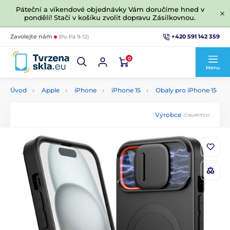
Páteční a víkendové objednávky Vám doručíme hned v
pondělí! Stačí v košíku zvolit dopravu Zásilkovnou.
+420 591 142 359
Zavolejte nám
(Po-Pá 9-12)
0
Menu
Úvod
Apple
iPhone
iPhone 15
Obaly pro iPhone 15
Výrobce