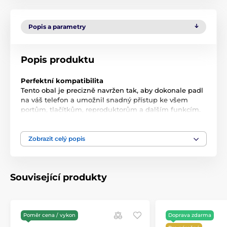
Popis a parametry
Popis produktu
Perfektní kompatibilita
Tento obal je precizně navržen tak, aby dokonale padl
na váš telefon a umožnil snadný přístup ke všem
portům, tlačítkům, reproduktorům a dalším funkcím.
Před objednáním si prosím zkontrolujte model svého
zařízení.
Zobrazit celý popis
Výkonné magnetické uchycení
Užijte si bezproblémové nabíjení a snadné upevnění
telefonu v autě! Díky silnému magnetickému poli s
výkonem až 13,28 N obal pevně drží na magnetických
Související produkty
držácích, včetně bezdrátových nabíječek a držáků do
auta.
Hladký kryt fotoaparátu
Poměr cena / vykon
Doprava zdarma
Chraňte svůj fotoaparát před prachem, kapalinami a