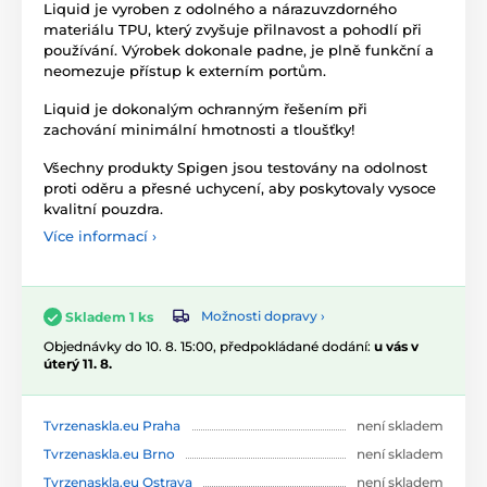
Liquid je vyroben z odolného a nárazuvzdorného
materiálu TPU, který zvyšuje přilnavost a pohodlí při
používání. Výrobek dokonale padne, je plně funkční a
neomezuje přístup k externím portům.
Liquid je dokonalým ochranným řešením při
zachování minimální hmotnosti a tloušťky!
Všechny produkty Spigen jsou testovány na odolnost
proti oděru a přesné uchycení, aby poskytovaly vysoce
kvalitní pouzdra.
Více informací ›
Možnosti dopravy ›
Skladem 1 ks
Objednávky do 10. 8. 15:00, předpokládané dodání:
u vás v
úterý 11. 8.
Tvrzenaskla.eu Praha
není skladem
Tvrzenaskla.eu Brno
není skladem
Tvrzenaskla.eu Ostrava
není skladem