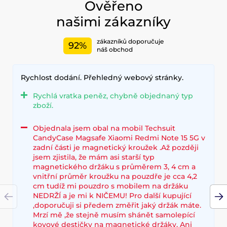
Ověřeno
našimi zákazníky
zákazníků doporučuje
92%
náš obchod
Rychlost dodání. Přehledný webový stránky.
Rychlá vratka peněz, chybně objednaný typ
zboží.
Objednala jsem obal na mobil Techsuit
CandyCase Magsafe Xiaomi Redmi Note 15 5G v
zadní části je magnetický kroužek .Až později
jsem zjistila, že mám asi starší typ
magnetického držáku s průměrem 3, 4 cm a
vnitřní průměr kroužku na pouzdře je cca 4,2
cm tudíž mi pouzdro s mobilem na držáku
NEDRŽÍ a je mi k NIČEMU! Pro další kupující
,doporučuji si předem změřit jaký držák máte.
Mrzí mě ,že stejně musím shánět samolepící
kovové destičky na magnetické držáky. Ani