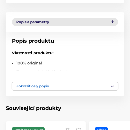
Popis a parametry
Popis produktu
Vlastnosti produktu:
100% originál
Baleno v originální krabici
Elegantní
Zobrazit celý popis
Štíhlý tvar
Přesně vyrobeno
Integrované vzduchové polštáře v rozích
Související produkty
Perfektně vybavený
Plně funkční
Poměr cena / vykon
Základ