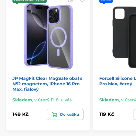
Snadná montáž a demontáž
Sada obsahuje:
1x pouzdro Spigen Liquid Air
JP MagFit Clear MagSafe obal s
Forcell Silicone 
N52 magnetem, iPhone 16 Pro
Pro Max, černý
Max, fialový
Skladem
,
v úterý 11. 8. u vás
Skladem
,
v úterý
149 Kč
119 Kč
Do košíku