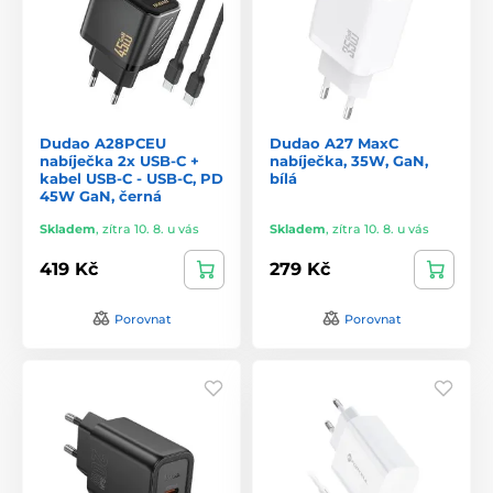
Dudao A28PCEU
Dudao A27 MaxC
nabíječka 2x USB-C +
nabíječka, 35W, GaN,
kabel USB-C - USB-C, PD
bílá
45W GaN, černá
Skladem
,
zítra 10. 8. u vás
Skladem
,
zítra 10. 8. u vás
419 Kč
279 Kč
Porovnat
Porovnat