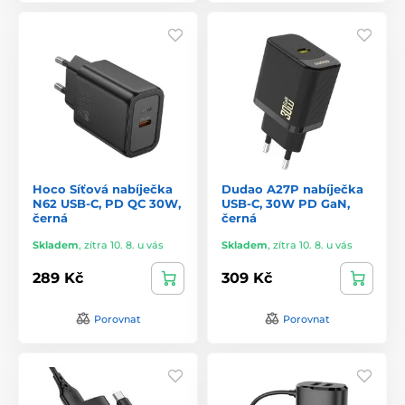
Hoco Síťová nabíječka
Dudao A27P nabíječka
N62 USB-C, PD QC 30W,
USB-C, 30W PD GaN,
černá
černá
Skladem
,
zítra 10. 8. u vás
Skladem
,
zítra 10. 8. u vás
289 Kč
309 Kč
Porovnat
Porovnat