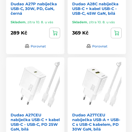
Dudao A27P nabíječka
Dudao A28C nabíječka
USB-C, 30W, PD, GaN,
USB-C + kabel USB-C -
černá
USB-C, 45W GaN, bílá
Skladem
,
zítra 10. 8. u vás
Skladem
,
zítra 10. 8. u vás
289 Kč
369 Kč
Porovnat
Porovnat
Dudao A27CEU
Dudao A27TCEU
nabíječka USB-C + kabel
nabíječka USB-A + USB-
USB-C - USB-C, PD 25W
C s USB-C kabelem, PD
GaN, bílá
30W GaN, bílá