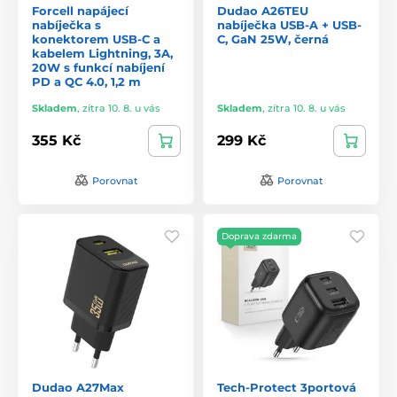
Forcell napájecí
Dudao A26TEU
nabíječka s
nabíječka USB-A + USB-
konektorem USB-C a
C, GaN 25W, černá
kabelem Lightning, 3A,
20W s funkcí nabíjení
PD a QC 4.0, 1,2 m
Skladem
,
zítra 10. 8. u vás
Skladem
,
zítra 10. 8. u vás
355 Kč
299 Kč
Porovnat
Porovnat
Doprava zdarma
Dudao A27Max
Tech-Protect 3portová