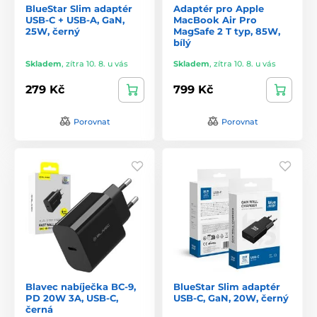
BlueStar Slim adaptér
Adaptér pro Apple
USB-C + USB-A, GaN,
MacBook Air Pro
25W, černý
MagSafe 2 T typ, 85W,
bílý
Skladem
,
zítra 10. 8. u vás
Skladem
,
zítra 10. 8. u vás
279 Kč
799 Kč
Porovnat
Porovnat
Blavec nabíječka BC-9,
BlueStar Slim adaptér
PD 20W 3A, USB-C,
USB-C, GaN, 20W, černý
černá