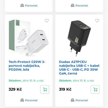
Porovnat
Porovnat
Tech-Protect C20W 2-
Dudao A27PCEU
portová nabíječka,
nabíječka USB-C + kabel
PD20W, bílá
USB-C - USB-C, PD 30W
GaN, černá
Skladem
,
zítra 10. 8. u vás
Skladem
,
zítra 10. 8. u vás
329 Kč
319 Kč
Porovnat
Porovnat