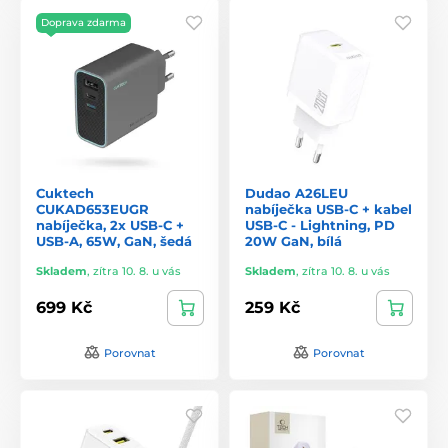
Doprava zdarma
Cuktech
Dudao A26LEU
CUKAD653EUGR
nabíječka USB-C + kabel
nabíječka, 2x USB-C +
USB-C - Lightning, PD
USB-A, 65W, GaN, šedá
20W GaN, bílá
Skladem
,
zítra 10. 8. u vás
Skladem
,
zítra 10. 8. u vás
699 Kč
259 Kč
Porovnat
Porovnat