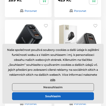
289 Kč
429 Kč
Porovnat
Porovnat
Naše společnost používá soubory cookies a další údaje k zajištění
funkčnosti webu a s Vaším souhlasem i mj. k personalizaci
obsahu našich webových stránek. Kliknutím na tlačítko
„Souhlasím“ souhlasíte s využívaním cookies a dalších údajů vč.
Yesido adaptér (YC68) s
Tech-Protect NCA65W-
digitálním displejem,
GAN 2-portová
jejich předání pro zobrazení cílené reklamy na sociálních sítích a
USB + USB-C, černý
nabíječka PD 65 W / QC
reklamních sítích na dalších webech. Více informací naleznete
3.0, černá
zde
.
Skladem
,
zítra 10. 8. u vás
Skladem
,
zítra 10. 8. u vás
Nesouhlasím
269 Kč
379 Kč
Souhlasím
Porovnat
Porovnat