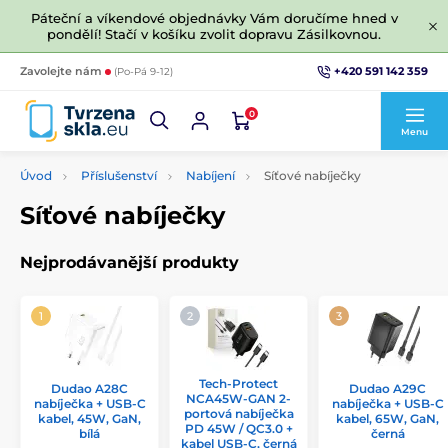
Páteční a víkendové objednávky Vám doručíme hned v
pondělí! Stačí v košíku zvolit dopravu Zásilkovnou.
+420 591 142 359
Zavolejte nám
(Po-Pá 9-12)
0
Menu
Úvod
Příslušenství
Nabíjení
Síťové nabíječky
Síťové nabíječky
Nejprodávanější produkty
Tech-Protect
Dudao A28C
Dudao A29C
NCA45W-GAN 2-
nabíječka + USB-C
nabíječka + USB-C
portová nabíječka
kabel, 45W, GaN,
kabel, 65W, GaN,
PD 45W / QC3.0 +
bílá
černá
kabel USB-C, černá