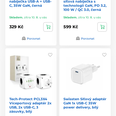
nabíječka USB-A + USB-
síťová nabíječka s
C, 35W GaN, černá
technologií GaN, PD 3.2,
100 W / QC 3.0, černá
Skladem
,
zítra 10. 8. u vás
Skladem
,
zítra 10. 8. u vás
329 Kč
599 Kč
Porovnat
Porovnat
Tech-Protect PCL3X4
Swissten Síťový adaptér
Víceportový adaptér 2x
GaN 1x USB-C 35W
USB, 2x USB-C, 3
power delivery, bílý
zásuvky, bílý