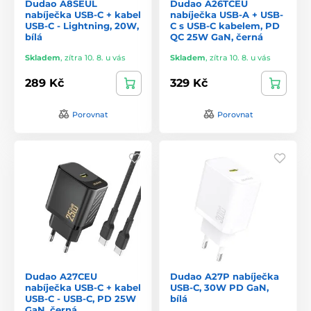
Dudao A8SEUL
Dudao A26TCEU
nabíječka USB-C + kabel
nabíječka USB-A + USB-
USB-C - Lightning, 20W,
C s USB-C kabelem, PD
bílá
QC 25W GaN, černá
Skladem
,
zítra 10. 8. u vás
Skladem
,
zítra 10. 8. u vás
289 Kč
329 Kč
Porovnat
Porovnat
Dudao A27CEU
Dudao A27P nabíječka
nabíječka USB-C + kabel
USB-C, 30W PD GaN,
USB-C - USB-C, PD 25W
bílá
GaN, černá