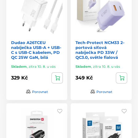
Dudao A26TCEU
Tech-Protect NCM33 2-
nabíječka USB-A + USB-
portová síťová
C s USB-C kabelem, PD
nabíječka PD 33W /
QC 25W GaN, bílá
QC3.0, světle fialová
Skladem
,
zítra 10. 8. u vás
Skladem
,
zítra 10. 8. u vás
329 Kč
349 Kč
Porovnat
Porovnat