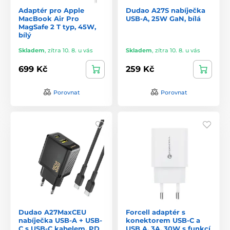
Adaptér pro Apple
Dudao A27S nabíječka
MacBook Air Pro
USB-A, 25W GaN, bílá
MagSafe 2 T typ, 45W,
bílý
Skladem
,
zítra 10. 8. u vás
Skladem
,
zítra 10. 8. u vás
699 Kč
259 Kč
Porovnat
Porovnat
Dudao A27MaxCEU
Forcell adaptér s
nabíječka USB-A + USB-
konektorem USB-C a
C s USB-C kabelem, PD
USB A, 3A, 30W s funkcí