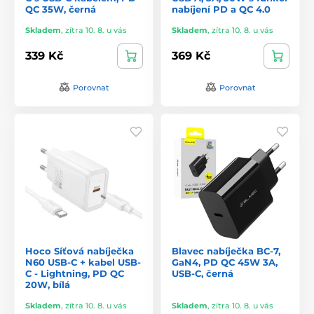
QC 35W, černá
nabíjení PD a QC 4.0
Skladem
,
zítra 10. 8. u vás
Skladem
,
zítra 10. 8. u vás
339 Kč
369 Kč
Porovnat
Porovnat
Hoco Síťová nabíječka
Blavec nabíječka BC-7,
N60 USB-C + kabel USB-
GaN4, PD QC 45W 3A,
C - Lightning, PD QC
USB-C, černá
20W, bílá
Skladem
,
zítra 10. 8. u vás
Skladem
,
zítra 10. 8. u vás