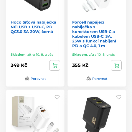
Hoco Síťová nabíječka
Forcell napájecí
N61 USB + USB-C, PD
nabíječka s
QC3.0 3A 20W, černá
konektorem USB-C a
kabelem USB-C, 3A,
25W s funkcí nabíjení
PD a QC 4.0, 1 m
Skladem
,
zítra 10. 8. u vás
Skladem
,
zítra 10. 8. u vás
249 Kč
355 Kč
Porovnat
Porovnat