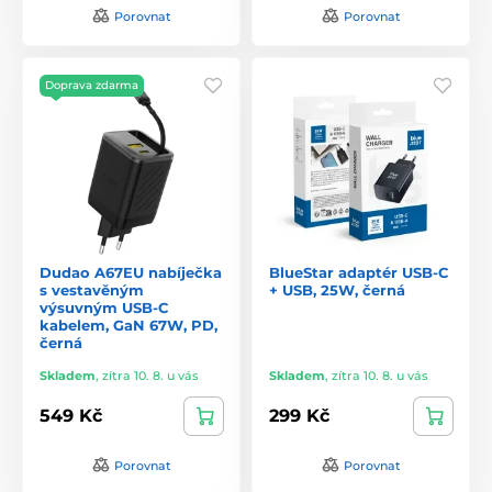
Porovnat
Porovnat
Doprava zdarma
Dudao A67EU nabíječka
BlueStar adaptér USB-C
s vestavěným
+ USB, 25W, černá
výsuvným USB-C
kabelem, GaN 67W, PD,
černá
Skladem
,
zítra 10. 8. u vás
Skladem
,
zítra 10. 8. u vás
549 Kč
299 Kč
Porovnat
Porovnat