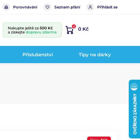
Porovnávání
Seznam přání
Přihlásit se
0
Nakupte ještě za
500 Kč
0 Kč
a získejte
dopravu zdarma
Příslušenství
Tipy na dárky
Sleva
-54%