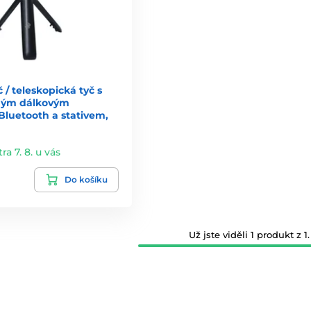
č / teleskopická tyč s
ným dálkovým
Bluetooth a stativem,
tra 7. 8. u vás
Do košíku
Už jste viděli 1 produkt z 1.