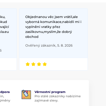
ku,
Objednanou věc jsem vrátil,ale
okud
vyborná komunikace,nabidli mi i
vající
vyplněni vratky přez
kla.eu
zasilkovnu,myslím,že dobrý
obchod
Ověřený zákazník, 5. 8. 2026
6
odpora
Věrnostní program
in,
Pro stálé zákazníky nabízíme
 výměny
zajímavé slevy.