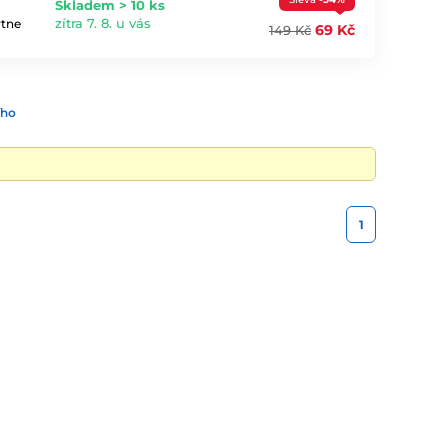
Skladem > 10 ks
zítra 7. 8. u vás
ytne
69 Kč
149 Kč
ího
1