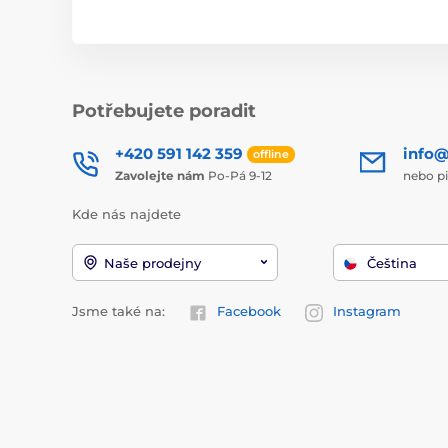
Potřebujete poradit
+420 591 142 359
info@
offline
Zavolejte nám
Po-Pá 9-12
nebo p
Kde nás najdete
Naše prodejny
Čeština
Jsme také na:
Facebook
Instagram