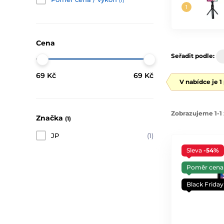
(1)
Cena
Seřadit podle:
69 Kč
69 Kč
V nabídce je 1
Zobrazujeme 1-1 
Značka
(1)
JP
(1)
Sleva
-54%
Poměr cena 
Black Friday