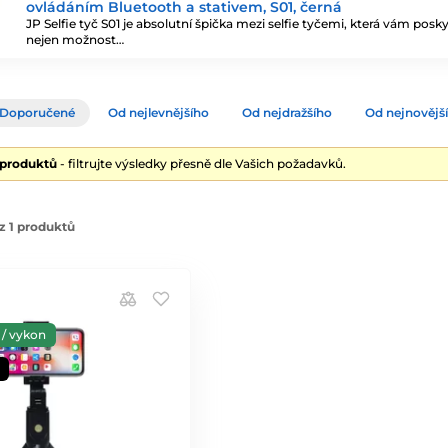
ovládáním Bluetooth a stativem, S01, černá
JP Selfie tyč S01 je absolutní špička mezi selfie tyčemi, která vám posk
nejen možnost…
Doporučené
Od nejlevnějšího
Od nejdražšího
Od nejnovějš
 produktů
- filtrujte výsledky přesně dle Vašich požadavků.
z 1 produktů
/ vykon