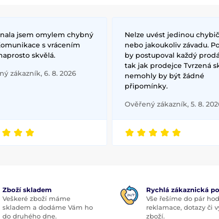
nala jsem omylem chybný
Nelze uvést jedinou chybič
 Komunikace s vrácením
nebo jakoukoliv závadu. P
naprosto skvělá.
by postupoval každý prodá
tak jak prodejce Tvrzená s
ý zákazník, 6. 8. 2026
nemohly by být žádné
připomínky.
Ověřený zákazník, 5. 8. 202
Zboží skladem
Rychlá zákaznická p
Veškeré zboží máme
Vše řešíme do pár hod
skladem a dodáme Vám ho
reklamace, dotazy či
do druhého dne.
zboží.