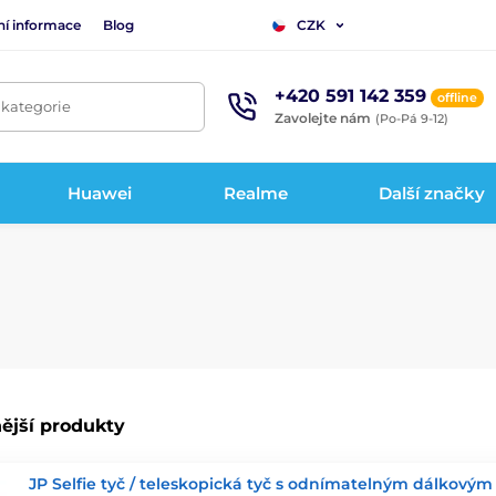
ní informace
Blog
CZK
+420 591 142 359
offline
 kategorie
Zavolejte nám
(Po-Pá 9-12)
Huawei
Realme
Další značky
ější produkty
JP Selfie tyč / teleskopická tyč s odnímatelným dálkovým