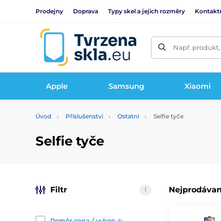
Prodejny
Doprava
Typy skel a jejich rozměry
Kontakt
Např. produkt,
Apple
Samsung
Xiaomi
Úvod
Příslušenství
Ostatní
Selfie tyče
Selfie tyče
Filtr
Nejprodávan
1
Poměr cena / vykon