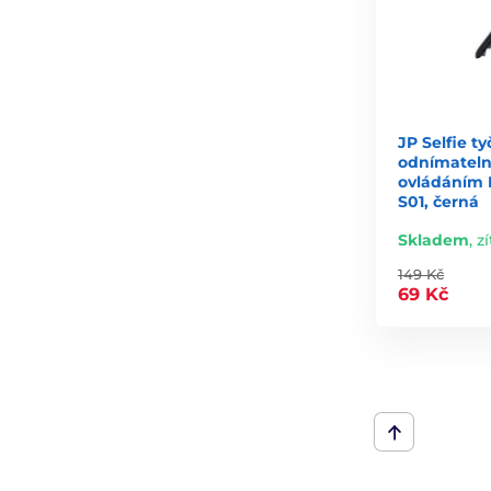
JP Selfie ty
odnímatel
ovládáním 
S01, černá
Skladem
,
zí
149 Kč
69 Kč