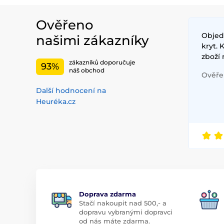
Ověřeno
Objed
našimi zákazníky
kryt.
zboží 
zákazníků doporučuje
93%
náš obchod
Ověřen
Další hodnocení na
Heuréka.cz
Doprava zdarma
Stačí nakoupit nad 500,- a
dopravu vybranými dopravci
od nás máte zdarma.