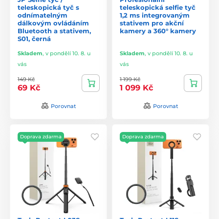
teleskopická tyč s
teleskopická selfie tyč
odnímatelným
1,2 ms integrovaným
dálkovým ovládáním
stativem pro akční
Bluetooth a stativem,
kamery a 360° kamery
S01, černá
Skladem
,
v pondělí 10. 8. u
Skladem
,
v pondělí 10. 8. u
vás
vás
149 Kč
1 199 Kč
69 Kč
1 099 Kč
Porovnat
Porovnat
Doprava zdarma
Doprava zdarma