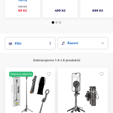
černá
149 Kč
499 Kč
699 Kč
69 Kč
Řazení
Filtr
Zobrazujeme 1-6 z 6 produktů
Doprava zdarma