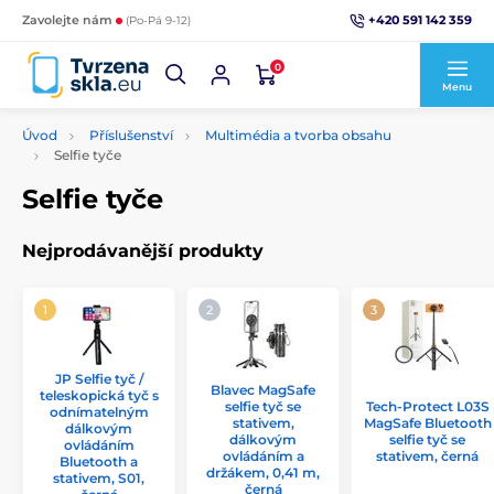
+420 591 142 359
Zavolejte nám
(Po-Pá 9-12)
0
Menu
Úvod
Příslušenství
Multimédia a tvorba obsahu
Selfie tyče
Selfie tyče
Nejprodávanější produkty
JP Selfie tyč /
Blavec MagSafe
teleskopická tyč s
selfie tyč se
Tech-Protect L03S
odnímatelným
stativem,
MagSafe Bluetooth
dálkovým
dálkovým
selfie tyč se
ovládáním
ovládáním a
stativem, černá
Bluetooth a
držákem, 0,41 m,
stativem, S01,
černá