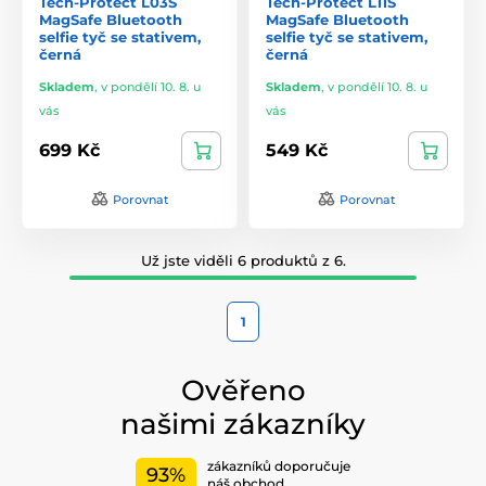
Tech-Protect L03S
Tech-Protect L11S
MagSafe Bluetooth
MagSafe Bluetooth
selfie tyč se stativem,
selfie tyč se stativem,
černá
černá
Skladem
,
v pondělí 10. 8. u
Skladem
,
v pondělí 10. 8. u
vás
vás
699 Kč
549 Kč
Porovnat
Porovnat
Už jste viděli 6 produktů z 6.
1
Ověřeno
našimi zákazníky
zákazníků doporučuje
93%
náš obchod