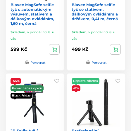
Blavec MagSafe selfie
Blavec MagSafe selfie
tyč s automatickým
tyč se stativem,
výsuvem, stativem a
dálkovým ovládáním a
dálkovým ovládáním,
držákem, 0,41 m, černá
1,60 m, černá
Skladem
,
v pondělí 10. 8. u
Skladem
,
v pondělí 10. 8. u
vás
vás
599 Kč
499 Kč
Porovnat
Porovnat
-54%
Doprava zdarma
Poměr cena / vykon
-8%
Black Friday
JP Selfie tyč /
Profesionální