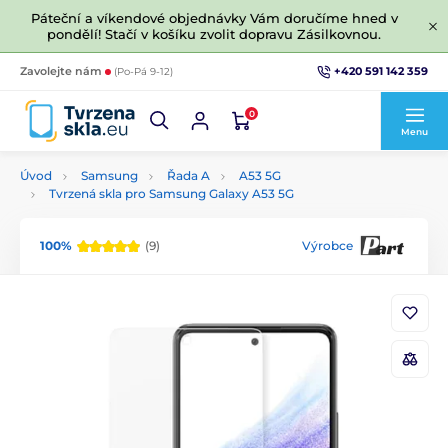
Páteční a víkendové objednávky Vám doručíme hned v
pondělí! Stačí v košíku zvolit dopravu Zásilkovnou.
+420 591 142 359
Zavolejte nám
(Po-Pá 9-12)
0
Menu
Úvod
Samsung
Řada A
A53 5G
Tvrzená skla pro Samsung Galaxy A53 5G
100%
(9)
Výrobce