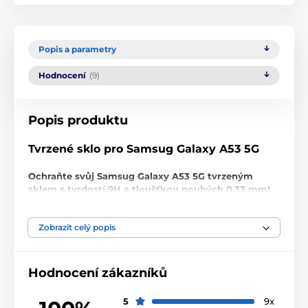
Popis a parametry
Hodnocení
(9)
Popis produktu
Tvrzené sklo pro Samsug Galaxy A53 5G
Ochraňte svůj Samsug Galaxy A53 5G tvrzeným
sklem s tvrdostí 9H a tloušťkou pouhých 0,33 mm!
Nenechte se zmást nízkou cenou, toto
ochranné
tvrzené sklo pro Samsug Galaxy A53 5G
je prvotřídní
Zobrazit celý popis
kvality. Nejenže s tvrdostí 9H
dokonale ochrání
displej Vašeho Viva
před poškrábáním
nebo
rozbitím
,
poskytuje zároveň i
perfektní jasnost obrazu
,
Hodnocení zákazníků
zachovává citlivost doteků
a výborně
maskuje
škrábance
na displeji.
5
9x