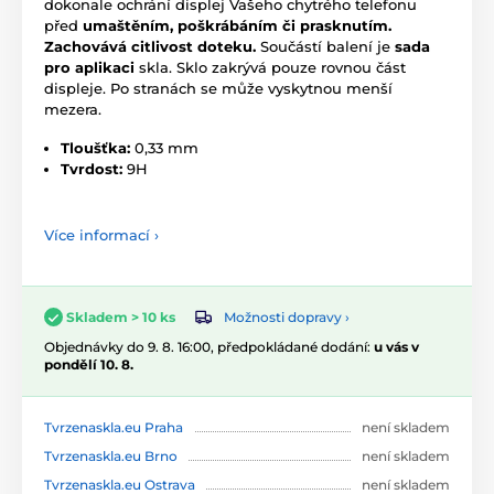
dokonale ochrání displej Vašeho chytrého telefonu
před
umaštěním, poškrábáním či prasknutím.
Zachovává citlivost doteku.
Součástí balení je
sada
pro aplikaci
skla. Sklo zakrývá pouze rovnou část
displeje. Po stranách se může vyskytnou menší
mezera.
Tloušťka:
0,33 mm
Tvrdost:
9H
Více informací ›
Možnosti dopravy ›
Skladem > 10 ks
Objednávky do 9. 8. 16:00, předpokládané dodání:
u vás v
pondělí 10. 8.
Tvrzenaskla.eu Praha
není skladem
Tvrzenaskla.eu Brno
není skladem
Tvrzenaskla.eu Ostrava
není skladem