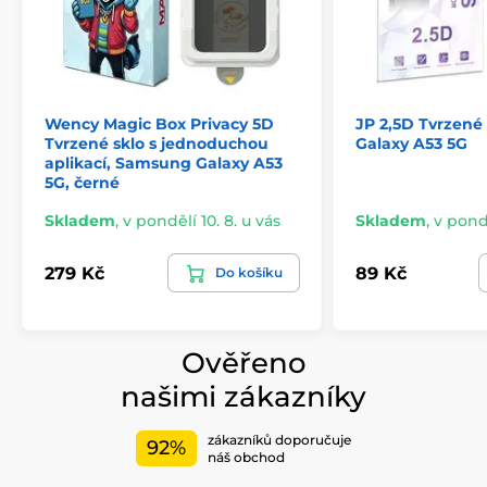
tvrzeného skla pro Samsug Galaxy A53 5G pokryt
adhézním lepidlem, což zaručuje
naprosto perfektní
přilnavost po celé ploše
tvrzeného skla. Nehrozí tedy
odlepování okrajů ochranného skla nebo jejich
odchlípnutí.
Wency Magic Box Privacy 5D
JP 2,5D Tvrzené
Obsah balení:
Tvrzené sklo s jednoduchou
Galaxy A53 5G
aplikací, Samsung Galaxy A53
1x ochranné tvrzené sklo
5G, černé
1x suchá utěrka
Skladem
,
v pondělí 10. 8. u vás
Skladem
,
v pondě
1x mokrá utěrka
279 Kč
89 Kč
Do košíku
*Obrázky mají pouze informativní charakter.
Ověřeno
našimi zákazníky
zákazníků doporučuje
92%
náš obchod