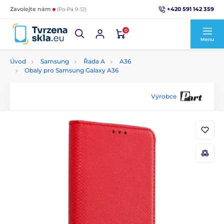
+420 591 142 359
Zavolejte nám
(Po-Pá 9-12)
0
Menu
Úvod
Samsung
Řada A
A36
Obaly pro Samsung Galaxy A36
Výrobce