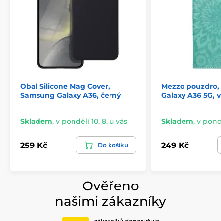
Víceúčelové
Pouzdro lze
přeměnit na TV stojánek
, takže můžete
pohodlně sledovat filmy a videa nebo si prohlížet
společně fotky či brouzdat po internetu.
Uvnitř pouzdra se také nachází
malá kapsa
, určená
pro uschování peněz, kreditní karty nebo osobních
dokladů.
Obal Silicone Mag Cover,
Mezzo pouzdro
Samsung Galaxy A36, černý
Galaxy A36 5G, v
Pouzdro u nás můžete zakoupit
v několika barevných
provedeních
a pokud vám nevyhovuje, zkuste se
podívat na další
pouzdra pro telefony Samsung
.
Skladem
,
v pondělí 10. 8. u vás
Skladem
,
v pondě
259 Kč
249 Kč
Do košíku
Ověřeno
našimi zákazníky
zákazníků doporučuje