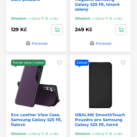
Galaxy S25 FE, tmavě
zelený
Skladem
,
v úterý 11. 8. u vás
Skladem
,
v úterý 11. 8. u vás
129 Kč
249 Kč
Porovnat
Porovnat
Poměr cena / vykon
Základ
Eco Leather View Case,
OBAL:ME SmoothTouch
Samsung Galaxy S25 FE,
Pouzdro pro Samsung
fialové
Galaxy S25 FE, černé
Skladem
,
v úterý 11. 8. u vás
Skladem
,
v úterý 11. 8. u vás