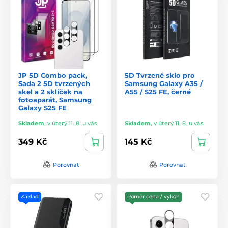
JP 5D Combo pack,
5D Tvrzené sklo pro
Sada 2 5D tvrzených
Samsung Galaxy A35 /
skel a 2 sklíček na
A55 / S25 FE, černé
fotoaparát, Samsung
Galaxy S25 FE
Skladem
,
v úterý 11. 8. u vás
Skladem
,
v úterý 11. 8. u vás
349 Kč
145 Kč
Porovnat
Porovnat
Základ
Poměr cena / vykon