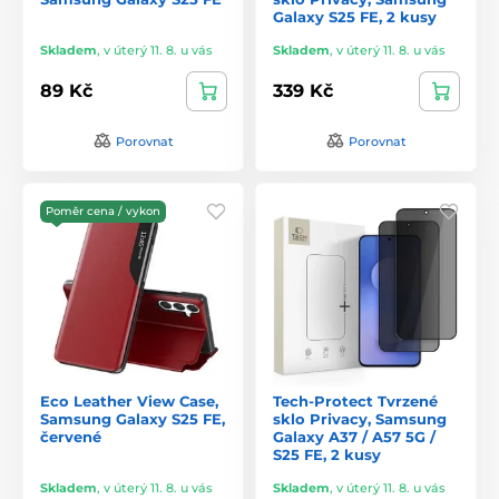
Galaxy S25 FE, 2 kusy
Skladem
,
v úterý 11. 8. u vás
Skladem
,
v úterý 11. 8. u vás
89 Kč
339 Kč
Porovnat
Porovnat
Poměr cena / vykon
Eco Leather View Case,
Tech-Protect Tvrzené
Samsung Galaxy S25 FE,
sklo Privacy, Samsung
červené
Galaxy A37 / A57 5G /
S25 FE, 2 kusy
Skladem
,
v úterý 11. 8. u vás
Skladem
,
v úterý 11. 8. u vás