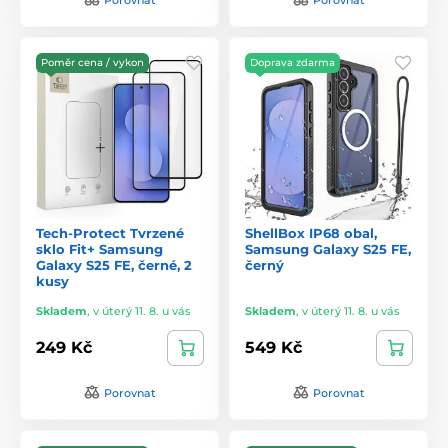
Poměr cena / vykon
Doprava zdarma
Tech-Protect Tvrzené
ShellBox IP68 obal,
sklo Fit+ Samsung
Samsung Galaxy S25 FE,
Galaxy S25 FE, černé, 2
černý
kusy
Skladem
,
v úterý 11. 8. u vás
Skladem
,
v úterý 11. 8. u vás
249 Kč
549 Kč
Porovnat
Porovnat