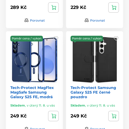
289 Kč
229 Kč
Porovnat
Porovnat
Poměr cena / vykon
Poměr cena / vykon
Tech-Protect MagFlex
Tech-Protect Samsung
MagSafe Samsung
Galaxy S25 FE černé
Galaxy S25 FE, modrá
pouzdro
Skladem
,
v úterý 11. 8. u vás
Skladem
,
v úterý 11. 8. u vás
249 Kč
249 Kč
Porovnat
Porovnat