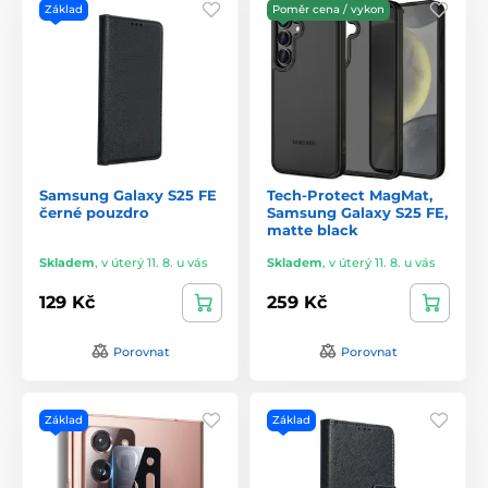
Základ
Poměr cena / vykon
Samsung Galaxy S25 FE
Tech-Protect MagMat,
černé pouzdro
Samsung Galaxy S25 FE,
matte black
Skladem
,
v úterý 11. 8. u vás
Skladem
,
v úterý 11. 8. u vás
129 Kč
259 Kč
Porovnat
Porovnat
Základ
Základ