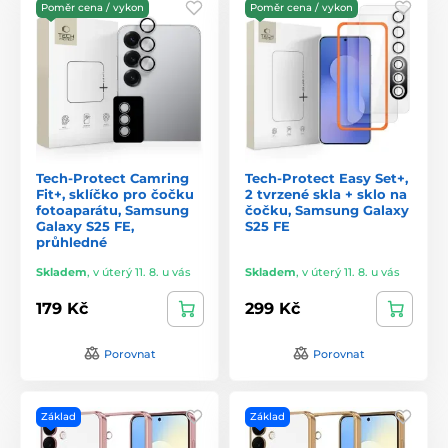
Poměr cena / vykon
Poměr cena / vykon
Tech-Protect Camring
Tech-Protect Easy Set+,
Fit+, sklíčko pro čočku
2 tvrzené skla + sklo na
fotoaparátu, Samsung
čočku, Samsung Galaxy
Galaxy S25 FE,
S25 FE
průhledné
Skladem
,
v úterý 11. 8. u vás
Skladem
,
v úterý 11. 8. u vás
179 Kč
299 Kč
Porovnat
Porovnat
Základ
Základ