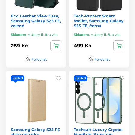
Eco Leather View Case,
Tech-Protect Smart
Samsung Galaxy S25 FE,
Wallet, Samsung Galaxy
zelené
S25 FE, černá
Skladem
,
v úterý 11. 8. u vás
Skladem
,
v úterý 11. 8. u vás
289 Kč
499 Kč
Porovnat
Porovnat
Základ
Základ
Samsung Galaxy S25 FE
Techsuit Luxury Crystal
zlaté pouzdro
MagSafe, Samsung