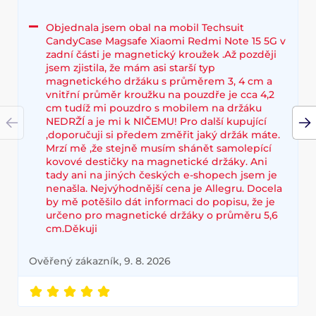
Objednala jsem obal na mobil Techsuit
CandyCase Magsafe Xiaomi Redmi Note 15 5G v
zadní části je magnetický kroužek .Až později
jsem zjistila, že mám asi starší typ
magnetického držáku s průměrem 3, 4 cm a
vnitřní průměr kroužku na pouzdře je cca 4,2
cm tudíž mi pouzdro s mobilem na držáku
NEDRŽÍ a je mi k NIČEMU! Pro další kupující
,doporučuji si předem změřit jaký držák máte.
Mrzí mě ,že stejně musím shánět samolepící
kovové destičky na magnetické držáky. Ani
tady ani na jiných českých e-shopech jsem je
nenašla. Nejvýhodnější cena je Allegru. Docela
by mě potěšilo dát informaci do popisu, že je
určeno pro magnetické držáky o průměru 5,6
cm.Děkuji
Ověřený zákazník, 9. 8. 2026