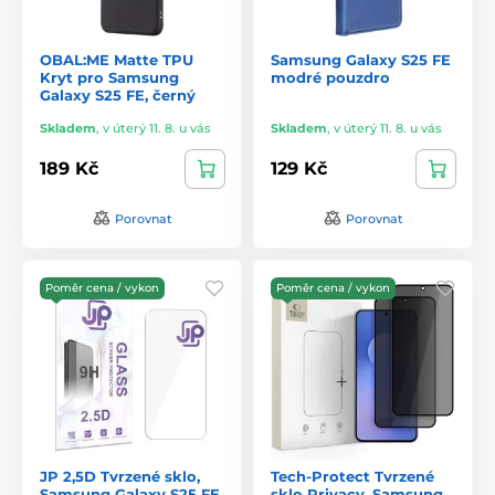
OBAL:ME Matte TPU
Samsung Galaxy S25 FE
Kryt pro Samsung
modré pouzdro
Galaxy S25 FE, černý
Skladem
,
v úterý 11. 8. u vás
Skladem
,
v úterý 11. 8. u vás
189 Kč
129 Kč
Porovnat
Porovnat
Poměr cena / vykon
Poměr cena / vykon
JP 2,5D Tvrzené sklo,
Tech-Protect Tvrzené
Samsung Galaxy S25 FE
sklo Privacy, Samsung