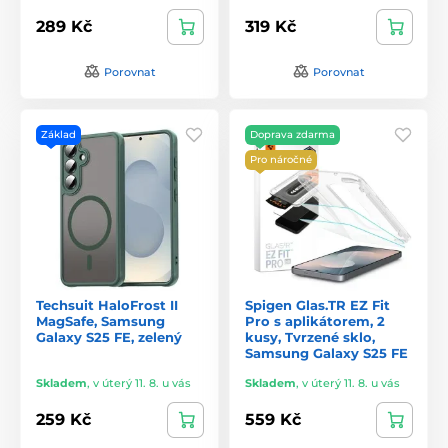
289 Kč
319 Kč
Porovnat
Porovnat
Základ
Doprava zdarma
Pro náročné
Techsuit HaloFrost II
Spigen Glas.TR EZ Fit
MagSafe, Samsung
Pro s aplikátorem, 2
Galaxy S25 FE, zelený
kusy, Tvrzené sklo,
Samsung Galaxy S25 FE
Skladem
,
v úterý 11. 8. u vás
Skladem
,
v úterý 11. 8. u vás
259 Kč
559 Kč