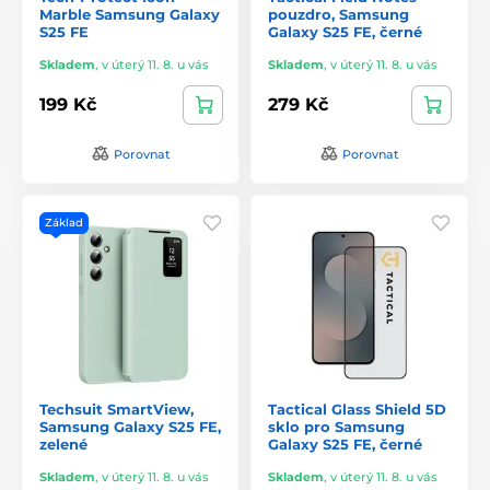
Marble Samsung Galaxy
pouzdro, Samsung
S25 FE
Galaxy S25 FE, černé
Skladem
,
v úterý 11. 8. u vás
Skladem
,
v úterý 11. 8. u vás
199 Kč
279 Kč
Porovnat
Porovnat
Základ
Techsuit SmartView,
Tactical Glass Shield 5D
Samsung Galaxy S25 FE,
sklo pro Samsung
zelené
Galaxy S25 FE, černé
Skladem
,
v úterý 11. 8. u vás
Skladem
,
v úterý 11. 8. u vás