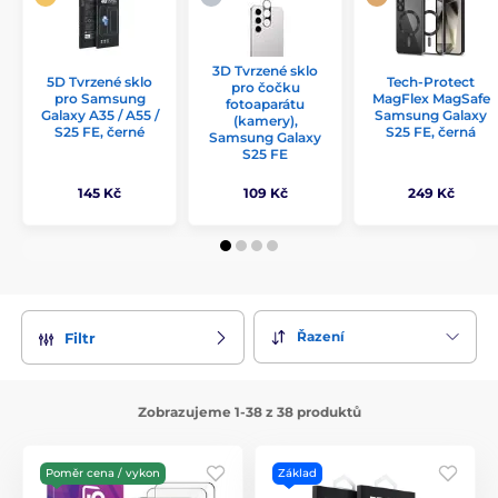
3D Tvrzené sklo
5D Tvrzené sklo
Tech-Protect
pro čočku
pro Samsung
MagFlex MagSafe
fotoaparátu
Galaxy A35 / A55 /
Samsung Galaxy
(kamery),
S25 FE, černé
S25 FE, černá
Samsung Galaxy
S25 FE
145 Kč
109 Kč
249 Kč
Řazení
Filtr
Zobrazujeme 1-38 z 38 produktů
Poměr cena / vykon
Základ