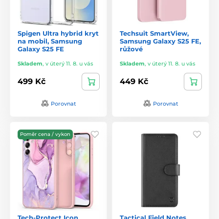
Spigen Ultra hybrid kryt
Techsuit SmartView,
na mobil, Samsung
Samsung Galaxy S25 FE,
Galaxy S25 FE
růžové
Skladem
,
v úterý 11. 8. u vás
Skladem
,
v úterý 11. 8. u vás
499 Kč
449 Kč
Porovnat
Porovnat
Poměr cena / vykon
Tech-Protect Icon
Tactical Field Notes