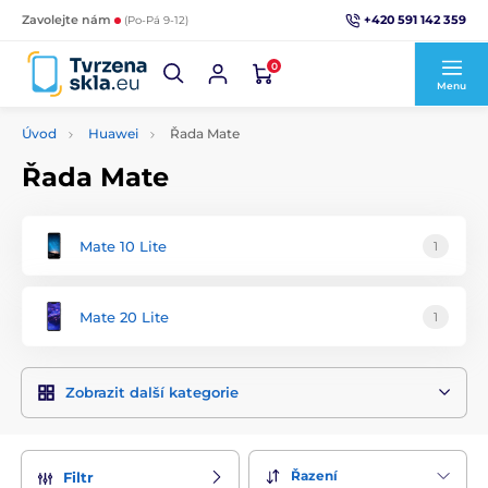
+420 591 142 359
Zavolejte nám
(Po-Pá 9-12)
0
Menu
Úvod
Huawei
Řada Mate
Řada Mate
Mate 10 Lite
1
Mate 20 Lite
1
Zobrazit další kategorie
Řazení
Filtr