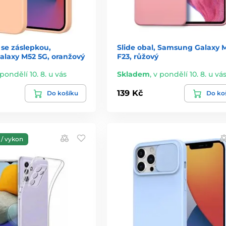
 se záslepkou,
Slide obal, Samsung Galaxy M
laxy M52 5G, oranžový
F23, růžový
 pondělí 10. 8. u vás
Skladem
,
v pondělí 10. 8. u vá
139 Kč
Do košíku
Do ko
/ vykon