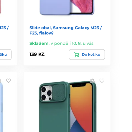
23 /
Slide obal, Samsung Galaxy M23 /
F23, fialový
s
Skladem
,
v pondělí 10. 8. u vás
139 Kč
šíku
Do košíku