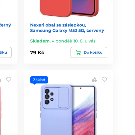
černý
Nexeri obal se záslepkou,
Samsung Galaxy M52 5G, červený
s
Skladem
,
v pondělí 10. 8. u vás
79 Kč
šíku
Do košíku
Základ