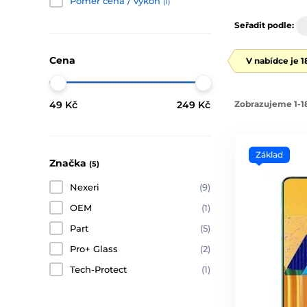
Poměr cena / vykon
(1)
Seřadit podle:
Cena
V nabídce je 
Zobrazujeme 1-18
49 Kč
249 Kč
Základ
Značka
(5)
Nexeri
(9)
OEM
(1)
Part
(5)
Pro+ Glass
(2)
Tech-Protect
(1)