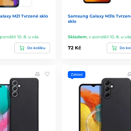
laxy M21 Tvrzené sklo
Samsung Galaxy M31s Tvrzen
sklo
 pondělí 10. 8. u vás
Skladem
,
v pondělí 10. 8. u vá
72 Kč
Do košíku
Do ko
Základ