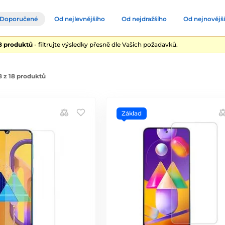
Doporučené
Od nejlevnějšího
Od nejdražšího
Od nejnovějš
18 produktů
- filtrujte výsledky přesně dle Vašich požadavků.
 z 18 produktů
Základ