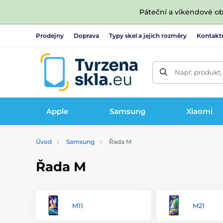
Páteční a víkendové ob
Prodejny
Doprava
Typy skel a jejich rozměry
Kontakt
Např. produkt,
Apple
Samsung
Xiaomi
Úvod
Samsung
Řada M
Řada M
M11
M21