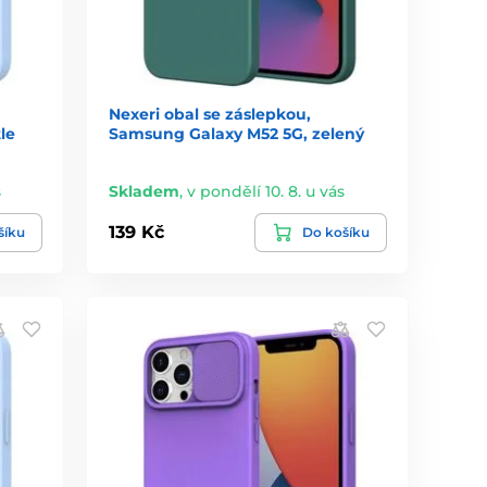
Nexeri obal se záslepkou,
le
Samsung Galaxy M52 5G, zelený
s
Skladem
,
v pondělí 10. 8. u vás
139 Kč
šíku
Do košíku