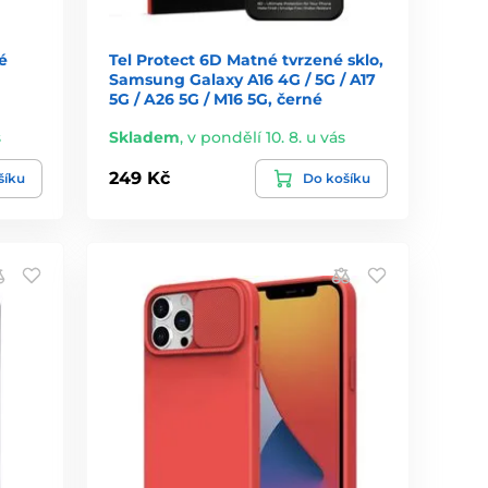
é
Tel Protect 6D Matné tvrzené sklo,
Samsung Galaxy A16 4G / 5G / A17
5G / A26 5G / M16 5G, černé
s
Skladem
,
v pondělí 10. 8. u vás
249 Kč
šíku
Do košíku