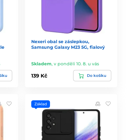
Nexeri obal se záslepkou,
le
Samsung Galaxy M23 5G, fialový
s
Skladem
,
v pondělí 10. 8. u vás
139 Kč
šíku
Do košíku
Základ