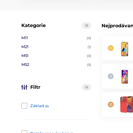
Kategorie
Nejprodávan
18
M11
(0)
M21
(1)
M51
(0)
M52
(5)
Filtr
18
Základ
(6)