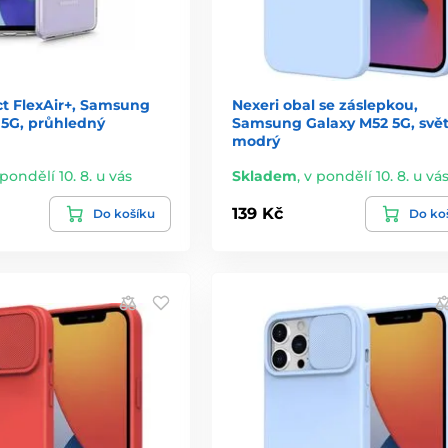
ct FlexAir+, Samsung
Nexeri obal se záslepkou,
 5G, průhledný
Samsung Galaxy M52 5G, svět
modrý
 pondělí 10. 8. u vás
Skladem
,
v pondělí 10. 8. u vá
139 Kč
Do košíku
Do ko