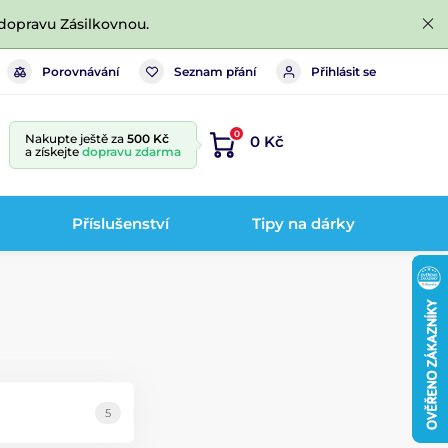
dopravu Zásilkovnou.
Porovnávání
Seznam přání
Přihlásit se
0
Nakupte ještě za
500 Kč
0 Kč
a získejte
dopravu zdarma
Příslušenství
Tipy na dárky
5