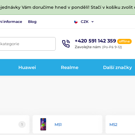
jednávky Vám doručíme hned v pondělí! Stačí v košíku zvolit 
ní informace
Blog
CZK
+420 591 142 359
offline
 kategorie
Zavolejte nám
(Po-Pá 9-12)
Huawei
Realme
Další značky
M51
M52
1