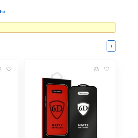
ího
1