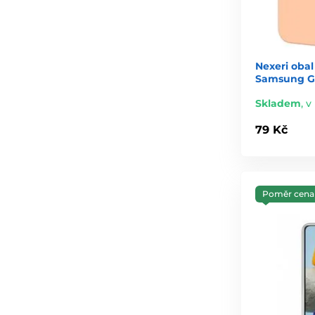
Nexeri obal
Samsung Ga
Skladem
,
v
79 Kč
Poměr cena 