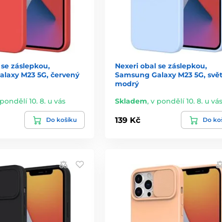
 se záslepkou,
Nexeri obal se záslepkou,
laxy M23 5G, červený
Samsung Galaxy M23 5G, svět
modrý
 pondělí 10. 8. u vás
Skladem
,
v pondělí 10. 8. u vá
139 Kč
Do košíku
Do ko