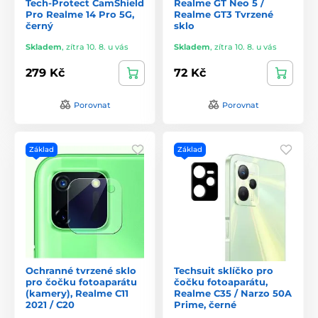
Tech-Protect CamShield
Realme GT Neo 5 /
Pro Realme 14 Pro 5G,
Realme GT3 Tvrzené
černý
sklo
Skladem
,
zítra 10. 8. u vás
Skladem
,
zítra 10. 8. u vás
279 Kč
72 Kč
Porovnat
Porovnat
Základ
Základ
Ochranné tvrzené sklo
Techsuit sklíčko pro
pro čočku fotoaparátu
čočku fotoaparátu,
(kamery), Realme C11
Realme C35 / Narzo 50A
2021 / C20
Prime, černé