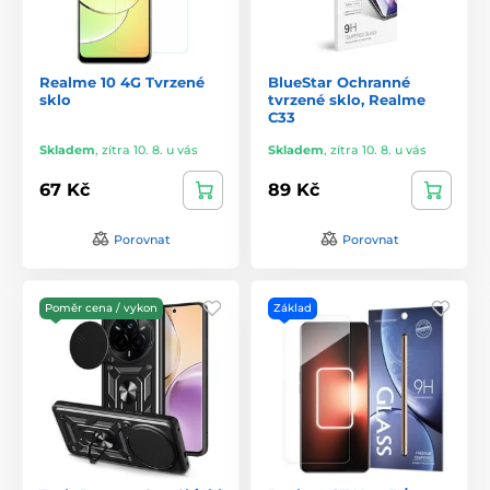
Realme 10 4G Tvrzené
BlueStar Ochranné
sklo
tvrzené sklo, Realme
C33
Skladem
,
zítra 10. 8. u vás
Skladem
,
zítra 10. 8. u vás
67 Kč
89 Kč
Porovnat
Porovnat
Poměr cena / vykon
Základ