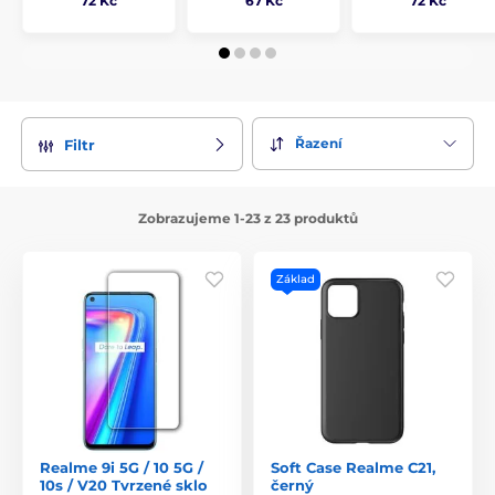
72 Kč
67 Kč
72 Kč
Řazení
Filtr
Zobrazujeme 1-23 z 23 produktů
Základ
Realme 9i 5G / 10 5G /
Soft Case Realme C21,
10s / V20 Tvrzené sklo
černý