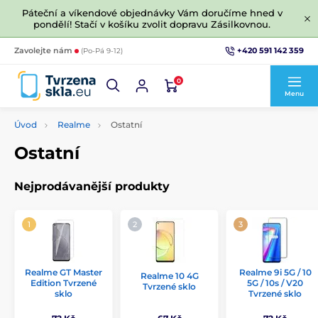
Páteční a víkendové objednávky Vám doručíme hned v
pondělí! Stačí v košíku zvolit dopravu Zásilkovnou.
+420 591 142 359
Zavolejte nám
(Po-Pá 9-12)
0
Menu
Úvod
Realme
Ostatní
Ostatní
Nejprodávanější produkty
Realme GT Master
Realme 9i 5G / 10
Realme 10 4G
Edition Tvrzené
5G / 10s / V20
Tvrzené sklo
sklo
Tvrzené sklo