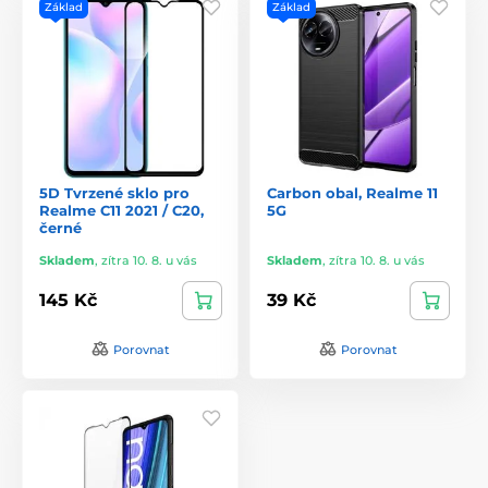
Základ
Základ
5D Tvrzené sklo pro
Carbon obal, Realme 11
Realme C11 2021 / C20,
5G
černé
Skladem
,
zítra 10. 8. u vás
Skladem
,
zítra 10. 8. u vás
145 Kč
39 Kč
Porovnat
Porovnat