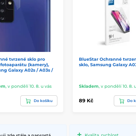
né tvrzené sklo pro
BlueStar Ochranné tvrze
fotoaparátu (kamery),
sklo, Samsung Galaxy A0
g Galaxy A02s / A03s /
em
,
v pondělí 10. 8. u vás
Skladem
,
v pondělí 10. 8. 
89 Kč
Do košíku
Do k
Kvalita, rychlost
ji zde stále a naprostá