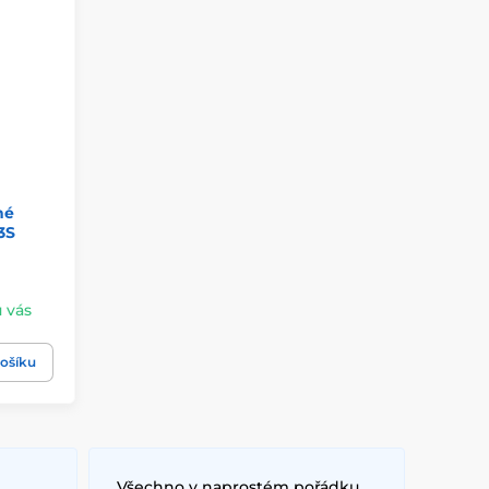
né
3S
u vás
ošíku
Všechno v naprostém pořádku,