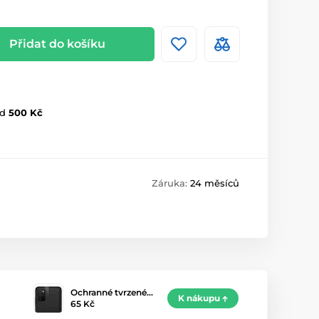
Přidat do košíku
d
500 Kč
Záruka:
24 měsíců
Ochranné tvrzené…
K nákupu
65 Kč