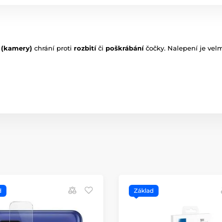
 (kamery)
chrání proti
rozbití
či
poškrábání
čočky. Nalepení je vel
d
Základ