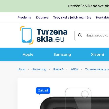
Páteční a víkendové ob
Prodejny
Doprava
Typy skel a jejich rozměry
Kontakt
Např. produkt,
Apple
Samsung
Xiaomi
Úvod
Samsung
Řada A
A03s
Tvrzená skla pr
Základ