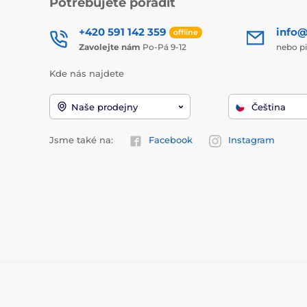
Potřebujete poradit
+420 591 142 359
info@
offline
Zavolejte nám
Po-Pá 9-12
nebo p
Kde nás najdete
Naše prodejny
Čeština
Jsme také na:
Facebook
Instagram