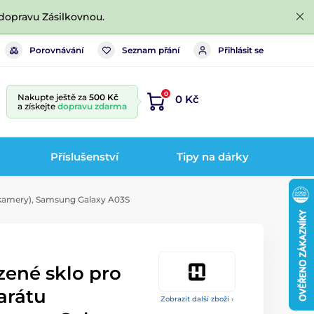
dopravu Zásilkovnou.
Porovnávání
Seznam přání
Přihlásit se
0
Nakupte ještě za
500 Kč
0 Kč
a získejte
dopravu zdarma
Příslušenství
Tipy na dárky
(kamery), Samsung Galaxy A03S
zené sklo pro
arátu
Zobrazit další zboží ›