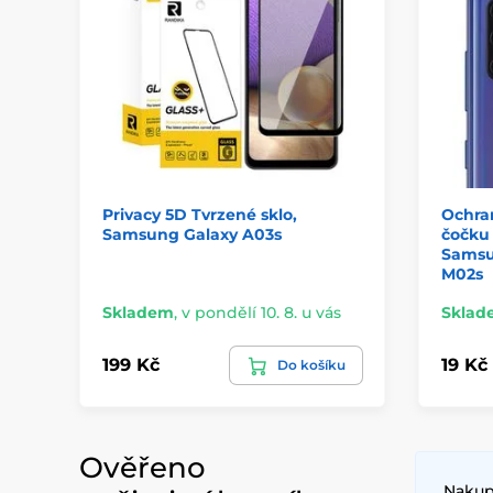
Privacy 5D Tvrzené sklo,
Ochran
Samsung Galaxy A03s
čočku 
Samsun
M02s
Skladem
,
v pondělí 10. 8. u vás
Sklad
199 Kč
19 Kč
Do košíku
Ověřeno
Nakupu