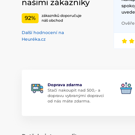
našimi zákazníky
spoko
uvede
zákazníků doporučuje
92%
náš obchod
Ověřen
Další hodnocení na
Heuréka.cz
Doprava zdarma
Stačí nakoupit nad 500,- a
dopravu vybranými dopravci
od nás máte zdarma.