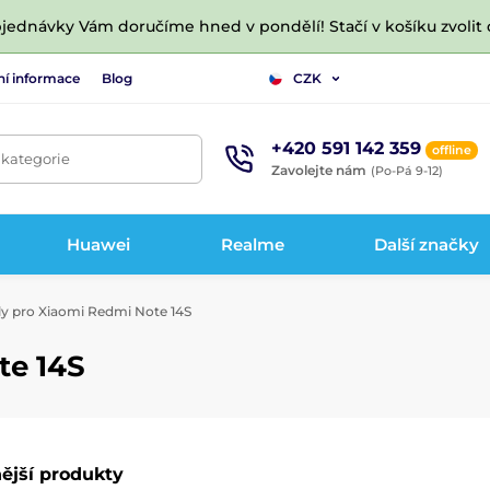
jednávky Vám doručíme hned v pondělí! Stačí v košíku zvolit 
ní informace
Blog
CZK
+420 591 142 359
offline
 kategorie
Zavolejte nám
(Po-Pá 9-12)
Huawei
Realme
Další značky
y pro Xiaomi Redmi Note 14S
te 14S
ější produkty