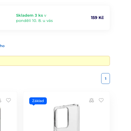
Skladem 3 ks
v
159 Kč
pondělí 10. 8. u vás
ího
1
Základ