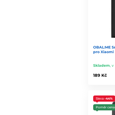
OBAL:ME S
pro Xiaomi
Skladem
,
v
189 Kč
Sleva
-44%
Poměr cena 