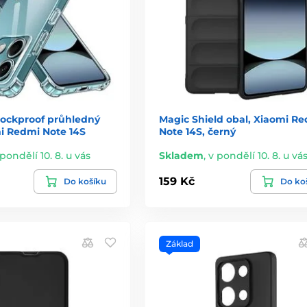
hockproof průhledný
Magic Shield obal, Xiaomi R
mi Redmi Note 14S
Note 14S, černý
 pondělí 10. 8. u vás
Skladem
,
v pondělí 10. 8. u vá
159 Kč
Do košíku
Do ko
Základ