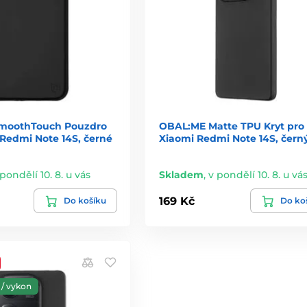
moothTouch Pouzdro
OBAL:ME Matte TPU Kryt pro
 Redmi Note 14S, černé
Xiaomi Redmi Note 14S, čern
 pondělí 10. 8. u vás
Skladem
,
v pondělí 10. 8. u vá
169 Kč
Do košíku
Do ko
/ vykon