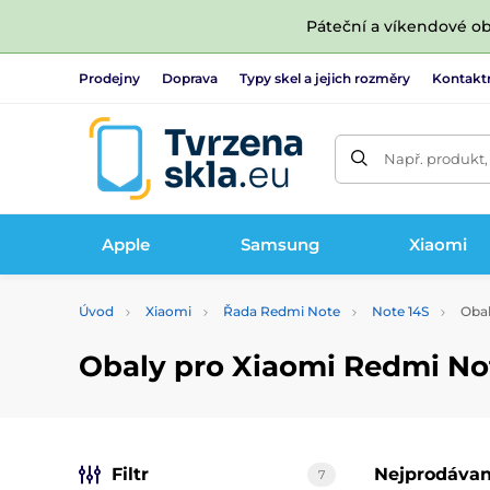
Páteční a víkendové ob
Prodejny
Doprava
Typy skel a jejich rozměry
Kontakt
Např. produkt,
Apple
Samsung
Xiaomi
Úvod
Xiaomi
Řada Redmi Note
Note 14S
Obal
Obaly pro Xiaomi Redmi No
Filtr
Nejprodávan
7