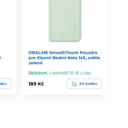
OBAL:ME SmoothTouch Pouzdro
ý
pro Xiaomi Redmi Note 14S, světle
zelené
s
Skladem
,
v pondělí 10. 8. u vás
189 Kč
šíku
Do košíku