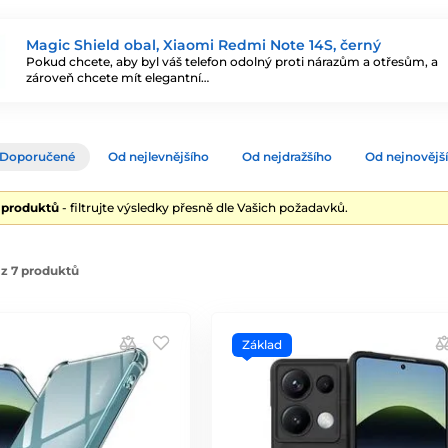
Magic Shield obal, Xiaomi Redmi Note 14S, černý
Pokud chcete, aby byl váš telefon odolný proti nárazům a otřesům, a
zároveň chcete mít elegantní…
Doporučené
Od nejlevnějšího
Od nejdražšího
Od nejnovějš
7 produktů
- filtrujte výsledky přesně dle Vašich požadavků.
z 7 produktů
Základ