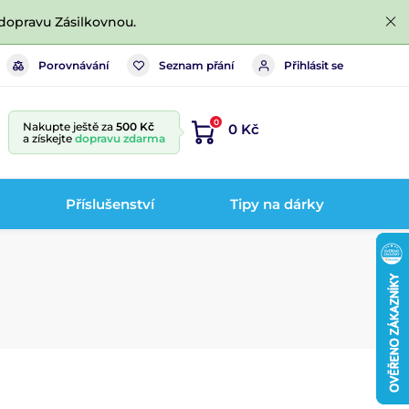
dopravu Zásilkovnou.
Porovnávání
Seznam přání
Přihlásit se
0
Nakupte ještě za
500 Kč
0 Kč
a získejte
dopravu zdarma
Příslušenství
Tipy na dárky