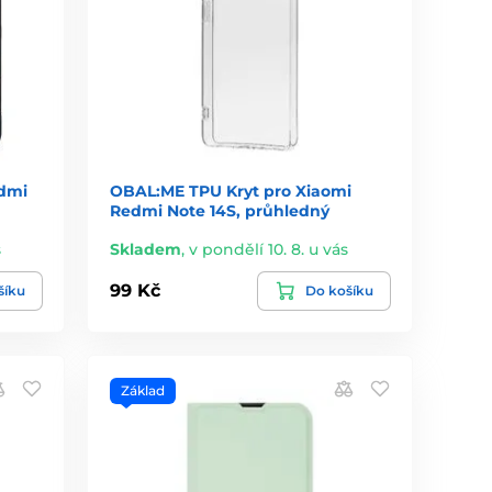
edmi
OBAL:ME TPU Kryt pro Xiaomi
Redmi Note 14S, průhledný
s
Skladem
,
v pondělí 10. 8. u vás
99 Kč
šíku
Do košíku
Základ