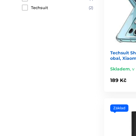
Techsuit
(2)
Techsuit S
obal, Xiao
Skladem
,
v
189 Kč
Základ