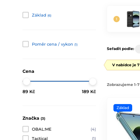
Základ
(6)
Poměr cena / vykon
(1)
Seřadit podle:
V nabídce je 
Cena
Zobrazujeme 1-7 
89 Kč
189 Kč
Základ
Značka
(3)
OBAL:ME
(4)
Tactical
(1)