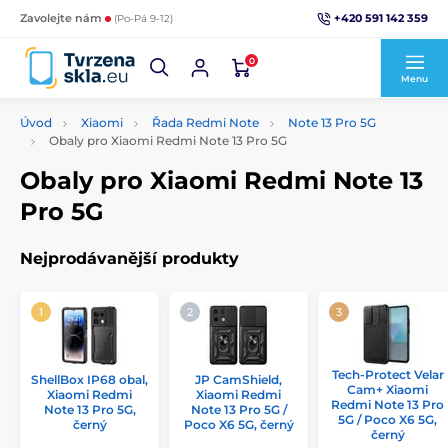
+420 591 142 359
Zavolejte nám
(Po-Pá 9-12)
0
Menu
Úvod
Xiaomi
Řada Redmi Note
Note 13 Pro 5G
Obaly pro Xiaomi Redmi Note 13 Pro 5G
Obaly pro Xiaomi Redmi Note 13
Pro 5G
Nejprodávanější produkty
Tech-Protect Velar
ShellBox IP68 obal,
JP CamShield,
Cam+ Xiaomi
Xiaomi Redmi
Xiaomi Redmi
Redmi Note 13 Pro
Note 13 Pro 5G,
Note 13 Pro 5G /
5G / Poco X6 5G,
černý
Poco X6 5G, černý
černý