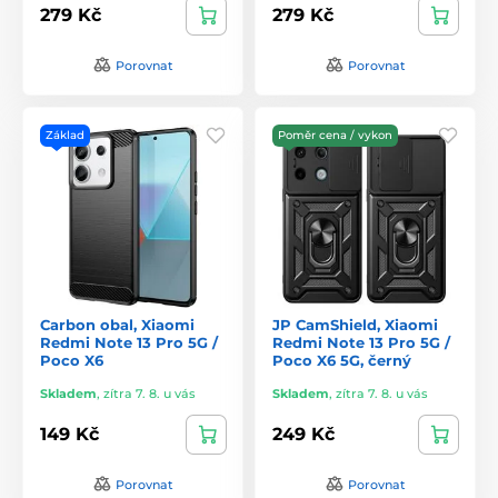
279 Kč
279 Kč
Porovnat
Porovnat
Základ
Poměr cena / vykon
Carbon obal, Xiaomi
JP CamShield, Xiaomi
Redmi Note 13 Pro 5G /
Redmi Note 13 Pro 5G /
Poco X6
Poco X6 5G, černý
Skladem
,
zítra 7. 8. u vás
Skladem
,
zítra 7. 8. u vás
149 Kč
249 Kč
Porovnat
Porovnat