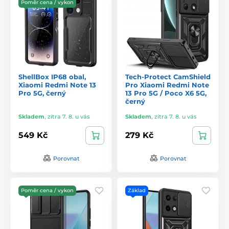
Poměr cena / vykon
ShellBox IP68 obal,
Tech-Protect CamShield
Xiaomi Redmi Note 13
Pro Xiaomi Redmi Note
Pro 5G, černý
13 Pro 5G / Poco X6 5G,
černý
Skladem
,
zítra 7. 8. u vás
Skladem
,
zítra 7. 8. u vás
549 Kč
279 Kč
Porovnat
Porovnat
Poměr cena / vykon
Základ