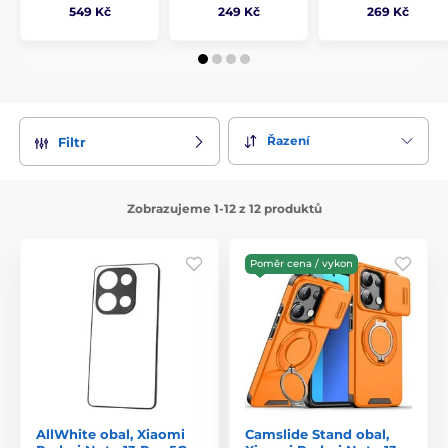
549 Kč
249 Kč
269 Kč
Řazení
Filtr
Zobrazujeme 1-12 z 12 produktů
Poměr cena / vykon
AllWhite obal, Xiaomi
Camslide Stand obal,