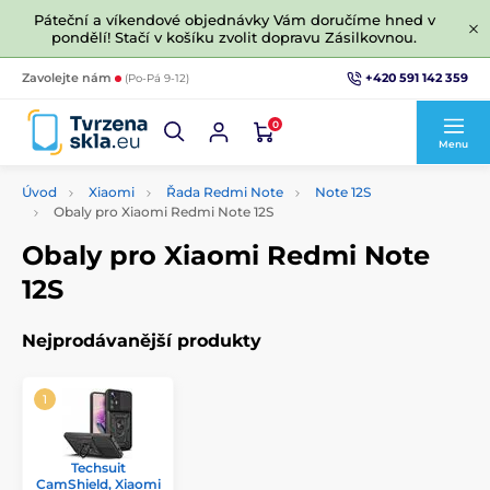
Páteční a víkendové objednávky Vám doručíme hned v
pondělí! Stačí v košíku zvolit dopravu Zásilkovnou.
+420 591 142 359
Zavolejte nám
(Po-Pá 9-12)
0
Menu
Úvod
Xiaomi
Řada Redmi Note
Note 12S
Obaly pro Xiaomi Redmi Note 12S
Obaly pro Xiaomi Redmi Note
12S
Nejprodávanější produkty
Techsuit
CamShield, Xiaomi